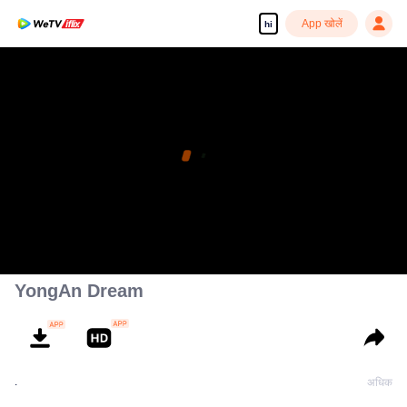
App खोलें
hi
YongAn Dream
.
अधिक