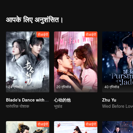
investigate, but got entangled again with Han Shu whose personalit
execution ground and trained him in order to cultivate him as the l
was dying of illness, she designed her own death so that Han Shu cou
आपके लिए अनुशंसित।
Yugui's body, and found out that she was seriously ill because of be
Shu whose personality changed totally...
वीआईपी
वीआईपी
24 एपिसोड
20 एपिसोड
40 एपिसोड
Blade's Dance with You
心动的他
Zhu Yu
पारंपरिक पोशाक
भूखंड
वीआईपी
वीआईपी