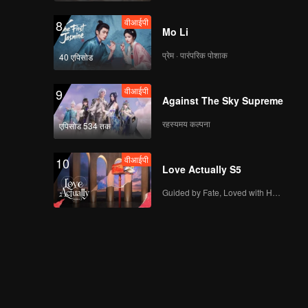
वीआईपी
8
Mo Li
प्रेम · पारंपरिक पोशाक
40 एपिसोड
वीआईपी
9
Against The Sky Supreme
रहस्यमय कल्पना
एपिसोड 534 तक
वीआईपी
10
Love Actually S5
Guided by Fate, Loved with Heart