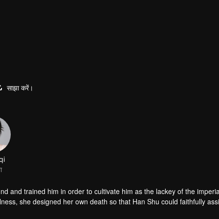
साझा करें।
qi
ा
and trained him in order to cultivate him as the lackey of the imperia
ness, she designed her own death so that Han Shu could faithfully assis
und out that she was seriously ill because of being poisoned, so she st