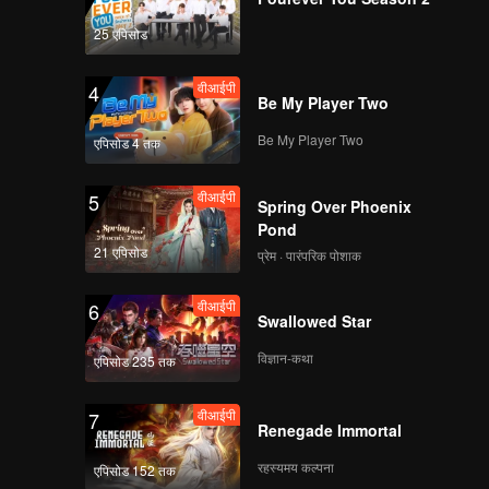
hen she
25 एपिसोड
Xie
th Han
वीआईपी
4
Be My Player Two
Be My Player Two
एपिसोड 4 तक
वीआईपी
5
Spring Over Phoenix
Pond
21 एपिसोड
प्रेम · पारंपरिक पोशाक
वीआईपी
6
Swallowed Star
विज्ञान-कथा
एपिसोड 235 तक
वीआईपी
7
Renegade Immortal
रहस्यमय कल्पना
एपिसोड 152 तक