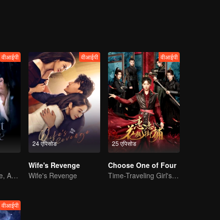
y changed totally...Royal Princess Li Yanchu rescued Han Shu from the
ackey of the imperial court for the emperor, also her younger brother. W
ld faithfully assist Li Jie. Three years later, Li Yanchu was reborn on 
ing poisoned, so she started to investigate, but got entangled again wi
वीआईपी
वीआईपी
वीआईपी
24 एपिसोड
25 एपिसोड
Wife's Revenge
Choose One of Four
Wed Before Love, Affection Forged in War
Wife's Revenge
Time-Traveling Girl's Quest to Win Over Four Handsome Men
वीआईपी