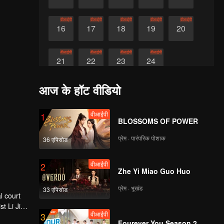
वीआईपी
वीआईपी
वीआईपी
वीआईपी
वीआईपी
16
17
18
19
20
वीआईपी
वीआईपी
वीआईपी
वीआईपी
21
22
23
24
आज के हॉट वीडियो
वीआईपी
1
BLOSSOMS OF POWER
प्रेम · पारंपरिक पोशाक
36 एपिसोड
वीआईपी
2
Zhe Yi Miao Guo Huo
प्रेम · भूखंड
33 एपिसोड
l court
t Li Jie.
वीआईपी
3
arted to
Fourever You Season 2