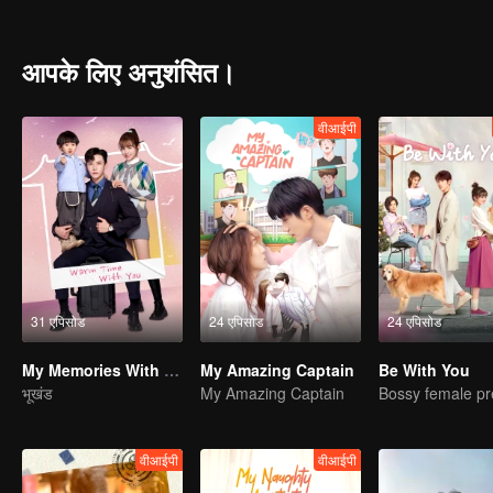
आपके लिए अनुशंसित।
वीआईपी
31 एपिसोड
24 एपिसोड
24 एपिसोड
My Memories With You
My Amazing Captain
Be With You
भूखंड
My Amazing Captain
वीआईपी
वीआईपी