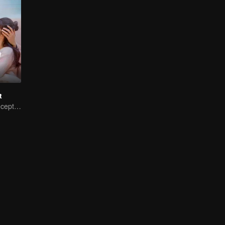
t
My Master of Deception Girlfriend