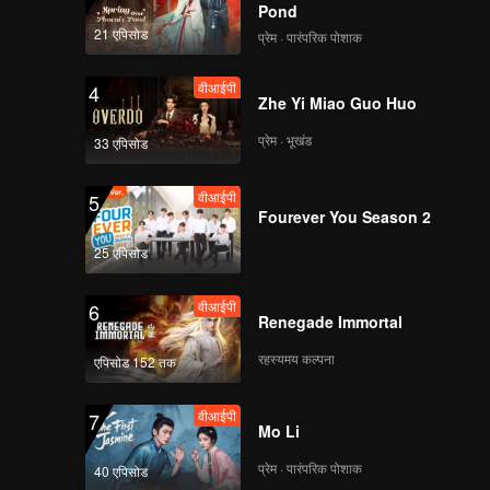
Pond
21 एपिसोड
प्रेम · पारंपरिक पोशाक
वीआईपी
4
Zhe Yi Miao Guo Huo
प्रेम · भूखंड
33 एपिसोड
वीआईपी
5
Fourever You Season 2
25 एपिसोड
वीआईपी
6
Renegade Immortal
रहस्यमय कल्पना
एपिसोड 152 तक
वीआईपी
7
Mo Li
प्रेम · पारंपरिक पोशाक
40 एपिसोड