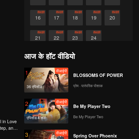
वीआईपी
वीआईपी
वीआईपी
वीआईपी
वीआईपी
16
17
18
19
20
वीआईपी
वीआईपी
वीआईपी
वीआईपी
21
22
23
24
आज के हॉट वीडियो
वीआईपी
1
BLOSSOMS OF POWER
प्रेम · पारंपरिक पोशाक
36 एपिसोड
वीआईपी
2
Be My Player Two
Be My Player Two
एपिसोड 4 तक
l in Love
tep, and
वीआईपी
3
Spring Over Phoenix