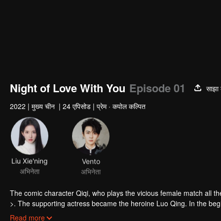
Night of Love With You
Episode 01
साझा 
2022
|
मुख्य चीन
|
24 एपिसोड
|
प्रेम · कपोल कल्पित
Liu Xie'ning
Vento
अभिनेता
अभिनेता
The comic character Qiqi, who plays the vicious female match all t
>. The supporting actress became the heroine Luo Qing. In the begi
the male villain did not In the case of a love line, Qiqi completed se
Read more