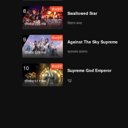
वीआईपी
8
Swallowed Star
विज्ञान-कथा
एपिसोड 235 तक
वीआईपी
9
Against The Sky Supreme
रहस्यमय कल्पना
एपिसोड 534 तक
वीआईपी
10
Supreme God Emperor
युद्ध
एपिसोड 611 तक