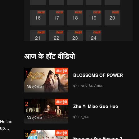
वीआईपी
वीआईपी
वीआईपी
वीआईपी
वीआईपी
16
17
18
19
20
वीआईपी
वीआईपी
वीआईपी
वीआईपी
21
22
23
24
आज के हॉट वीडियो
वीआईपी
1
BLOSSOMS OF POWER
प्रेम · पारंपरिक पोशाक
36 एपिसोड
वीआईपी
2
Zhe Yi Miao Guo Huo
प्रेम · भूखंड
33 एपिसोड
 Helian
 up
वीआईपी
3
tage
Fourever You Season 2