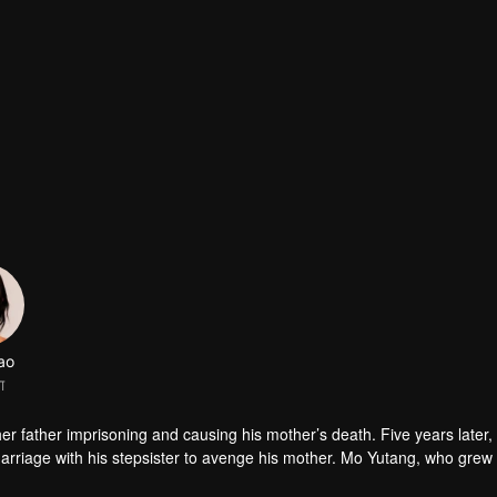
er father imprisoning and causing his mother’s death. Five years later,
marriage with his stepsister to avenge his mother. Mo Yutang, who grew
e of him. Years later, they reunite, but beneath Mo Yutang’s stunning s