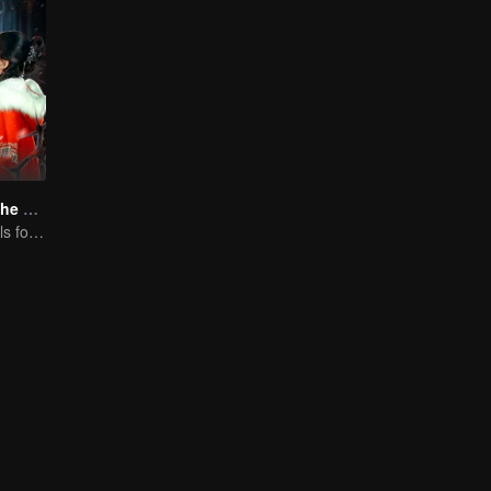
Love Beyond The Curse (Thai Ver.)
Doomed Girl Falls for the Immortal Vampire