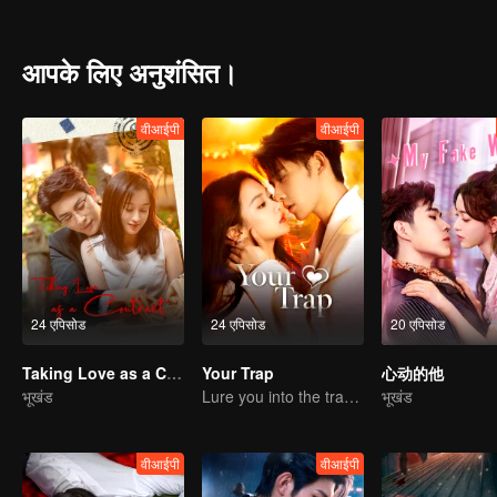
makeup hides a deep, bone-chilling hatred...
आपके लिए अनुशंसित।
वीआईपी
वीआईपी
24 एपिसोड
24 एपिसोड
20 एपिसोड
Taking Love as a Contract
Your Trap
心动的他
भूखंड
Lure you into the trap with love as bait
भूखंड
वीआईपी
वीआईपी