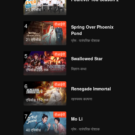
25 एपिसोड
वीआईपी
4
Spring Over Phoenix
Pond
21 एपिसोड
प्रेम · पारंपरिक पोशाक
वीआईपी
5
Swallowed Star
विज्ञान-कथा
एपिसोड 235 तक
वीआईपी
6
Renegade Immortal
रहस्यमय कल्पना
एपिसोड 152 तक
वीआईपी
7
Mo Li
प्रेम · पारंपरिक पोशाक
40 एपिसोड