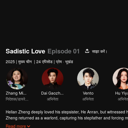
Sadistic Love
Episode 01
साझा करें।
2025
|
मुख्य चीन
|
24 एपिसोड
|
प्रेम · भूखंड
Helian Zheng deeply loved his stepsister, He Anran, but witnessed h
Zheng returned as a warlord, capturing his stepfather and forcing 
depending on Helian Zheng, lost the ability to walk properly becaus
Read more