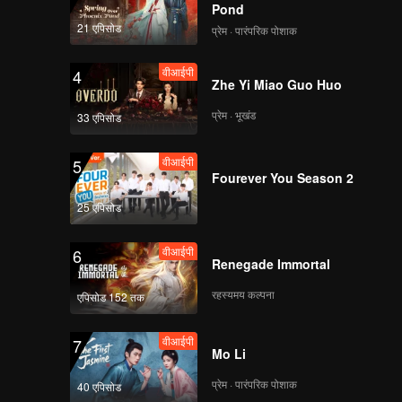
Pond
21 एपिसोड
प्रेम · पारंपरिक पोशाक
वीआईपी
4
Zhe Yi Miao Guo Huo
प्रेम · भूखंड
33 एपिसोड
वीआईपी
5
Fourever You Season 2
25 एपिसोड
वीआईपी
6
Renegade Immortal
रहस्यमय कल्पना
एपिसोड 152 तक
वीआईपी
7
Mo Li
प्रेम · पारंपरिक पोशाक
40 एपिसोड