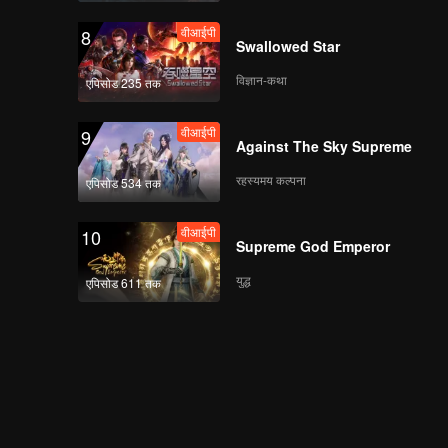
वीआईपी
8
Swallowed Star
विज्ञान-कथा
एपिसोड 235 तक
वीआईपी
9
Against The Sky Supreme
रहस्यमय कल्पना
एपिसोड 534 तक
वीआईपी
10
Supreme God Emperor
युद्ध
एपिसोड 611 तक