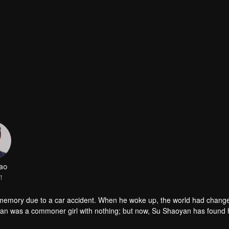
ao
ा
 memory due to a car accident. When he woke up, the world had chang
oyan was a commoner girl with nothing; but now, Su Shaoyan has found 
Group. However, Sheng Nanfang had to "marry" Su Shaoyan as his "husb