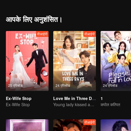
law" because the Sheng family was in crisis.
आपके लिए अनुशंसित।
वीआईपी
वीआईपी
25 एपिसोड
24 एपिसोड
24 एपिसोड
Ex-Wife Stop
Love Me in Three Days
1
Ex-Wife Stop
Young lady kissed and rescued the ever-changing CEO
कपोल कल्पित
वीआईपी