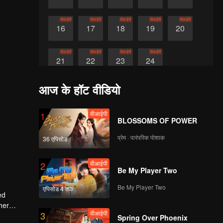
वीआईपी
वीआईपी
वीआईपी
वीआईपी
वीआईपी
16
17
18
19
20
वीआईपी
वीआईपी
वीआईपी
वीआईपी
21
22
23
24
आज के हॉट वीडियो
वीआईपी
1
BLOSSOMS OF POWER
प्रेम · पारंपरिक पोशाक
36 एपिसोड
वीआईपी
2
Be My Player Two
Be My Player Two
एपिसोड 4 तक
ed
her
वीआईपी
3
and-in-
Spring Over Phoenix