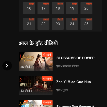
वीआईपी
वीआईपी
वीआईपी
वीआईपी
वीआईपी
16
17
18
19
20
वीआईपी
वीआईपी
वीआईपी
वीआईपी
वीआईपी
21
22
23
24
25
वीआईपी
वीआईपी
वीआईपी
वीआईपी
वीआईपी
26
27
28
29
30
आज के हॉट वीडियो
वीआईपी
1
BLOSSOMS OF POWER
प्रेम · पारंपरिक पोशाक
36 एपिसोड
वीआईपी
2
Zhe Yi Miao Guo Huo
प्रेम · भूखंड
33 एपिसोड
वीआईपी
3
Fourever You Season 2