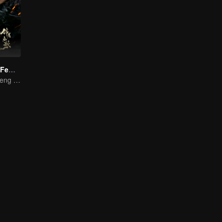
Legend of The Female General
Zhou Ye and Cheng Lei Star in Drama About a Young General Guarding the Homeland