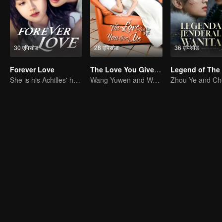
30 एपिसोड
28 एपिसोड
36 एपिसोड
Forever Love
The Love You Give Me
She is his Achilles' heel and his armor
Wang Yuwen and Wang Ziqi Work Again as a Couple