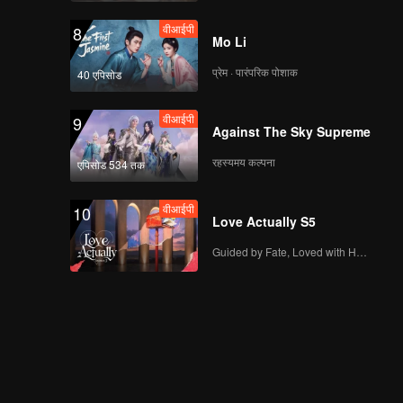
वीआईपी
8
Mo Li
प्रेम · पारंपरिक पोशाक
40 एपिसोड
वीआईपी
9
Against The Sky Supreme
रहस्यमय कल्पना
एपिसोड 534 तक
वीआईपी
10
Love Actually S5
Guided by Fate, Loved with Heart