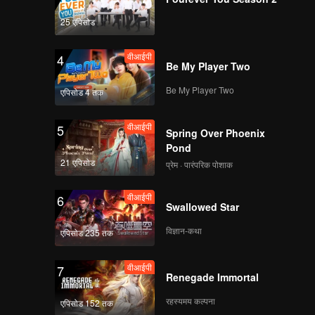
25 एपिसोड
वीआईपी
4
Be My Player Two
Be My Player Two
एपिसोड 4 तक
वीआईपी
5
Spring Over Phoenix
Pond
21 एपिसोड
प्रेम · पारंपरिक पोशाक
वीआईपी
6
Swallowed Star
विज्ञान-कथा
एपिसोड 235 तक
वीआईपी
7
Renegade Immortal
रहस्यमय कल्पना
एपिसोड 152 तक