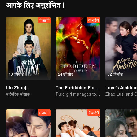
आपके लिए अनुशंसित।
वीआईपी
वीआईपी
40 एपिसोड
24 एपिसोड
32 एपिसोड
Liu Zhouji
The Forbidden Flower
Love's Ambitio
पारंपरिक पोशाक
Pure girl manages to move the handsome boy
वीआईपी
वीआईपी