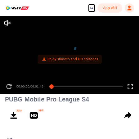
App खोलें
hi
Enjoy smooth and HD episodes
00:00:00
/
06:01:49
PUBG Mobile Pro League S4