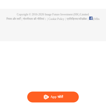
जियांगडोंग क्षेत्र में राष्ट्रीय सेना का कमांडर था, और तीसरा था जियांगडोंग क्षेत्र में राष्ट्रीय सेना के
कप्तान, और बाहरी दुनिया के कमांडर के रूप में भी जाना जाता था। दूसरे व्यक्ति ने गंगडोंग शहर में
तैनात एक सेना का नेतृत्व किया। गार्ड के कमांडर की अचानक हत्या कर दी गई। यांग तियानहोंग,
Copyright © 2016-
2026
Image Future Investment (HK) Limited.
उनके अंगरक्षक प्रमुख, को फंसाया गया था। इसके तुरंत बाद, चूंगचींग के एक आयुक्त लीना को
नियम और शर्तें
|
गोपनीयता की नीतियां।
|
Cookie Policy
|
प्रतिक्रिया/फीडबैक
|
@
iflix
जापानी दल, हाशिमोटो जिरो ने अपहरण कर लिया था। अजीब घटनाओं की एक श्रृंखला ने जियांगडोंग
को एक धुएँ के रंग के माहौल में उभारा।
App खोलें