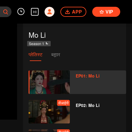
APP
VIP
HI
Mo Li
Season 1
प्लेलिस्ट
ब्लूपर
EP01: Mo Li
वीआईपी
EP02: Mo Li