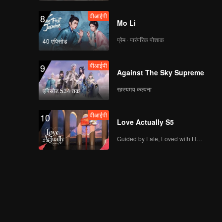
वीआईपी
EP12: Mo Li
वीआईपी
8
Mo Li
प्रेम · पारंपरिक पोशाक
40 एपिसोड
वीआईपी
EP13: Mo Li
वीआईपी
9
Against The Sky Supreme
रहस्यमय कल्पना
एपिसोड 534 तक
वीआईपी
EP14: Mo Li
वीआईपी
10
Love Actually S5
Guided by Fate, Loved with Heart
वीआईपी
EP15: Mo Li
वीआईपी
EP16: Mo Li