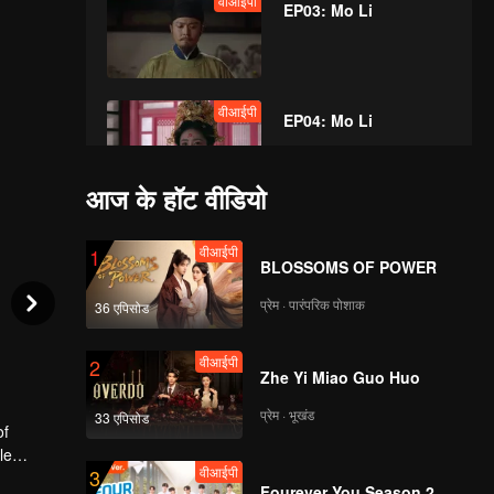
वीआईपी
EP03: Mo Li
वीआईपी
EP04: Mo Li
आज के हॉट वीडियो
वीआईपी
EP05: Mo Li
वीआईपी
1
BLOSSOMS OF POWER
प्रेम · पारंपरिक पोशाक
36 एपिसोड
वीआईपी
EP06: Mo Li
वीआईपी
2
Zhe Yi Miao Guo Huo
प्रेम · भूखंड
33 एपिसोड
of
वीआईपी
EP07: Mo Li
le
वीआईपी
3
emies and
Fourever You Season 2