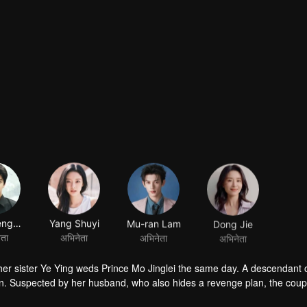
Cai Zhengjie
Yang Shuyi
Mu-ran Lam
Dong Jie
ेता
अभिनेता
अभिनेता
अभिनेता
 her sister Ye Ying weds Prince Mo Jinglei the same day. A descendant 
n. Suspected by her husband, who also hides a revenge plan, the coup
e throne. In the end, Ye Li and Mo Xiuyao join forces to defeat their en