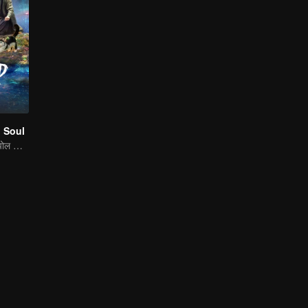
 Soul
पारंपरिक पोशाक · कपोल कल्पित