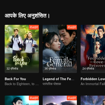
restore peace to the empire.
आपके लिए अनुशंसित।
वीआईपी
वीआईपी
32 एपिसोड
36 एपिसोड
24 एपिसोड
Back For You
Legend of The Female General
Back to Eighteen, to Save His White Moonlight
पारंपरिक पोशाक
वीआईपी
वीआईपी