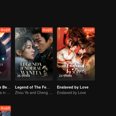
वीआईपी
वीआईपी
वीआईपी
36 एपिसोड
24 एपिसोड
Forbidden Love Between
Legend of The Female General
Enslaved by Love
An Immortal Falls in Love With a Witch
Zhou Ye and Cheng Lei Star in Drama About a Young General Guarding the Homeland
Enslaved by Love
वीआईपी