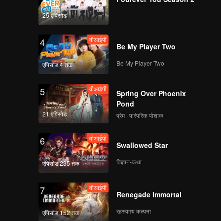
25 एपिसोड
वीआईपी
EP08: Mo Li
वीआईपी
4
Be My Player Two
Be My Player Two
एपिसोड 4 तक
वीआईपी
EP09: Mo Li
वीआईपी
5
Spring Over Phoenix
Pond
21 एपिसोड
प्रेम · पारंपरिक पोशाक
वीआईपी
EP10: Mo Li
वीआईपी
6
Swallowed Star
विज्ञान-कथा
एपिसोड 235 तक
वीआईपी
EP11: Mo Li
वीआईपी
7
Renegade Immortal
रहस्यमय कल्पना
एपिसोड 152 तक