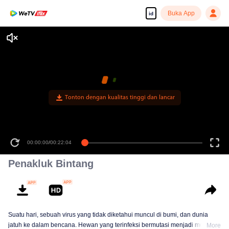
Buka App
id
Tonton dengan kualitas tinggi dan lancar
00:00:00
/
00:22:04
Penakluk Bintang
Suatu hari, sebuah virus yang tidak diketahui muncul di bumi, dan dunia
jatuh ke dalam bencana. Hewan yang terinfeksi bermutasi menjadi monster
More