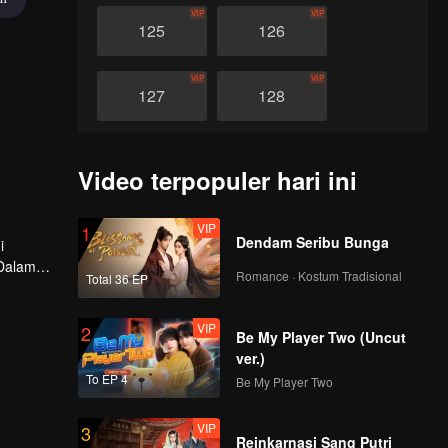
VIP
VIP
125
126
VIP
VIP
127
128
VIP
VIP
129
130
Video terpopuler hari ini
VIP
VIP
131
132
VIP
1
Dendam Seribu Bunga
i
 Dalam
Romance · Kostum Tradisional
VIP
VIP
Total 36 EP
tria".
133
134
ruan
VIP
2
Be My Player Two (Uncut
VIP
VIP
135
136
ver.)
To EP 4
Be My Player Two
VIP
VIP
137
138
VIP
3
Reinkarnasi Sang Putri