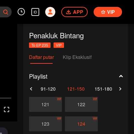
APP
VIP
ID
Penakluk Bintang
To EP 235
VIP
Daftar putar
Klip Eksklusif
Playlist
61-90
91-120
121-150
151-180
181-
VIP
VIP
121
122
VIP
VIP
123
124