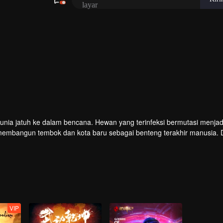
 dunia jatuh ke dalam bencana. Hewan yang terinfeksi bermutasi menjad
embangun tembok dan kota baru sebagai benteng terakhir manusia.
u menguasai seni bela diri hingga beberapa dari mereka disebut "Ksa
jadi salah satu dari mereka. Saat hendak mengikuti ujian masuk pergu
.
VIP