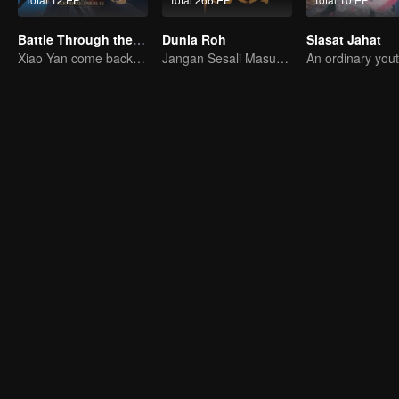
Battle Through the Heavens S2
Dunia Roh
Siasat Jahat
Xiao Yan come back! Everything is shifting once again ！
Jangan Sesali Masuk Gerbang Tang di Kehidupan Ini