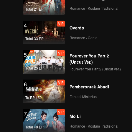
VIP
VIP
Romance · Kostum Tradisional
Total 21 EP
139
140
VIP
4
VIP
VIP
Overdo
141
142
Romance · Cerita
Total 33 EP
VIP
VIP
143
144
VIP
5
Fourever You Part 2
(Uncut Ver.)
VIP
VIP
145
146
Total 25 EP
Fourever You Part 2 (Uncut Ver.)
VIP
6
VIP
VIP
Pemberontak Abadi
147
148
Fantasi Misterius
To EP 152
VIP
VIP
149
150
VIP
7
Mo Li
Romance · Kostum Tradisional
Total 40 EP