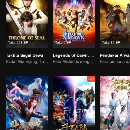
Total 208 EP
Total 9 EP
Total 35 EP
Takhta Segel Dewa
Legends of Dawn: Batu Bertuah
Badai Menerjang, Takhta Runtuh
Batu Misterius dengan Kekuatan Dahsyat
VIP
Total 12 EP
Total 266 EP
Total 10 EP