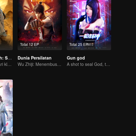
Total 12 EP
Total 25 EP
Pendekar Arwah: S1 - S3
Dunia Persilatan
Gun god
Para pemuda dari klan pembudidaya, bersatu melawan kejahatan demi kedamaian bersama
Wu Zhiji: Menembus Langit, Mengguncang Bumi
A shot to seal God, this is our battle!