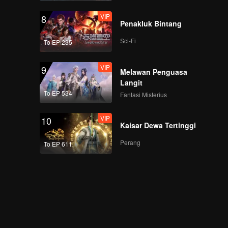
VIP
8
Penakluk Bintang
Sci-Fi
To EP 235
VIP
9
Melawan Penguasa
Langit
To EP 534
Fantasi Misterius
VIP
10
Kaisar Dewa Tertinggi
Perang
To EP 611