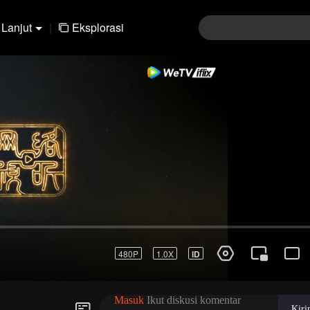
Lanjut
|
Eksplorasi
01-30
31-60