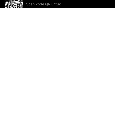
Scan kode QR untuk
mengunduh sekarang!
Bantuan dan Umpan Balik
Te
Saran
Kar
Ik
Al
ted.