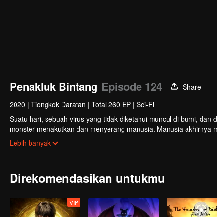
Penakluk Bintang
Episode 124
Share
2020
|
Tiongkok Daratan
|
Total 260 EP
|
Sci-Fi
Suatu hari, sebuah virus yang tidak diketahui muncul di bumi, dan
monster menakutkan dan menyerang manusia. Manusia akhirnya m
lingkungan hidup yang ekstrim, manusia kian berkembang dan mamp
Lebih banyak
Luo Feng, seorang remaja berumur 18 tahun, juga bercita-cita men
tinggi, dia diserang sebuah monster dan nasibnya berubah seketika
Direkomendasikan untukmu
VIP