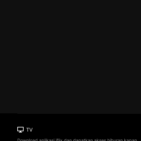
TV
Download aplikasi iflix dan dapatkan akses hiburan kapan