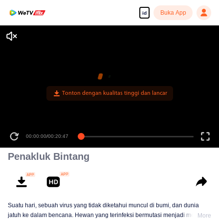
Buka App
id
Tonton dengan kualitas tinggi dan lancar
00:00:00
/
00:20:47
Penakluk Bintang
Suatu hari, sebuah virus yang tidak diketahui muncul di bumi, dan dunia
jatuh ke dalam bencana. Hewan yang terinfeksi bermutasi menjadi monster
More