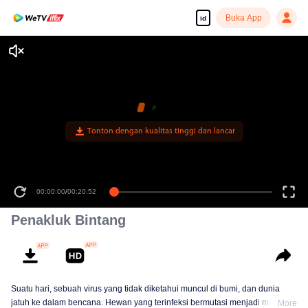
Buka App
id
Tonton dengan kualitas tinggi dan lancar
00:00:00
/
00:20:52
Penakluk Bintang
Suatu hari, sebuah virus yang tidak diketahui muncul di bumi, dan dunia
jatuh ke dalam bencana. Hewan yang terinfeksi bermutasi menjadi monster
More