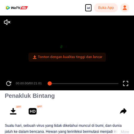
Buka App
id
Tonton dengan kualitas tinggi dan lancar
00:00:00
/
00:21:01
Penakluk Bintang
Suatu hari, sebuah virus yang tidak diketahui muncul di bumi, dan dunia
jatuh ke dalam bencana. Hewan yang terinfeksi bermutasi menjadi monster
More