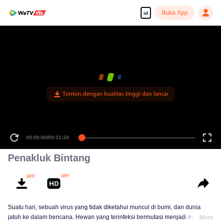
Buka App
id
Tonton dengan kualitas tinggi dan lancar
00:00:00
/
00:21:24
Penakluk Bintang
Suatu hari, sebuah virus yang tidak diketahui muncul di bumi, dan dunia
jatuh ke dalam bencana. Hewan yang terinfeksi bermutasi menjadi monster
More