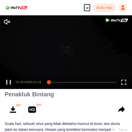
Buka App
id
00:00:00
/
00:21:24
Penakluk Bintang
Suatu hari, sebuah virus yang tidak diketahui muncul di bumi, dan dunia
jatuh ke dalam bencana. Hewan yang terinfeksi bermutasi menjadi monster
More