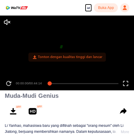
Buka App
id
Tonton dengan kualitas tinggi dan lancar
00:00:00
/
00:44:14
Muda-Mudi Genius
Li Yanhao, mahasiswa baru yang difitnah sebagai "orang mesum" oleh Li
Jiatong, berjuang membersihkan namanya. Dalam keputusasaan, ia
More