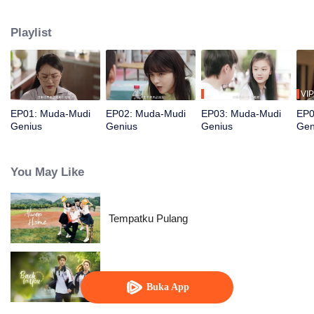
bertemu teman masa kecil, Yu Lan, yang mengajaknya bergabung dalam
proyek film kampus. Proyek ini memberi Li Yanhao arah baru dalam hidup.
Playlist
VIP
VIP
EP01: Muda-Mudi
EP02: Muda-Mudi
EP03: Muda-Mudi
EP0
Genius
Genius
Genius
Gen
You May Like
Tempatku Pulang
Melawan Waktu Untukmu
Buka App