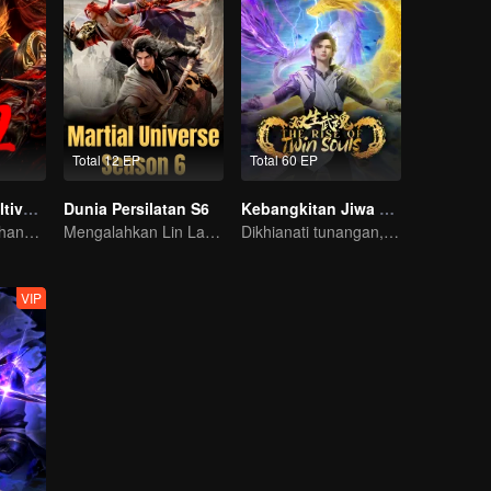
Total 12 EP
Total 60 EP
Asura Dewa Kultivator S2
Dunia Persilatan S6
Kebangkitan Jiwa Ganda
Petir sakti menghancurkan semua musuh, dan kapak dahsyatnya mengguncang seluruh negeri.
Mengalahkan Lin Langtian, meraih gelar juara.
Dikhianati tunangan, Lin Fan kembali dengan kekuatan iblis dan dendam!
VIP