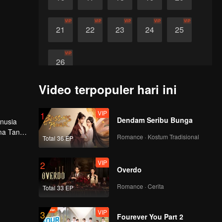
VIP
VIP
VIP
VIP
VIP
21
22
23
24
25
VIP
26
Video terpopuler hari ini
VIP
1
Dendam Seribu Bunga
anusia
ama Tang
Romance · Kostum Tradisional
Total 36 EP
gurung
VIP
2
Overdo
Romance · Cerita
Total 33 EP
VIP
3
Fourever You Part 2