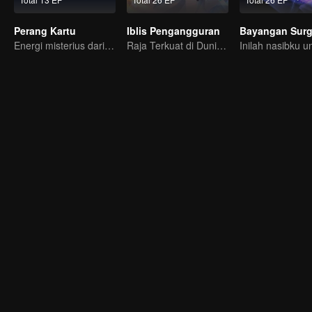
Perang Kartu
Iblis Pengangguran
Bayangan Sur
Energi misterius dari kartu menimbulkan peperangan, bagaimana Chen Mu mengendalikannya?
Raja Terkuat di Dunia Iblis Tiba-tiba di PHK?