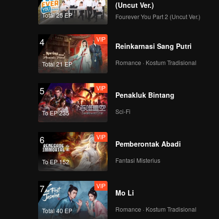
(Uncut Ver.)
Total 25 EP
Fourever You Part 2 (Uncut Ver.)
VIP
4
Reinkarnasi Sang Putri
Romance · Kostum Tradisional
Total 21 EP
VIP
5
Penakluk Bintang
Sci-Fi
To EP 235
VIP
6
Pemberontak Abadi
Fantasi Misterius
To EP 152
VIP
7
Mo Li
Romance · Kostum Tradisional
Total 40 EP