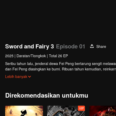
Sword and Fairy 3
Episode 01
Share
2025
|
Daratan/Tiongkok
|
Total 26 EP
Seribu tahun lalu, jenderal dewa Fei Peng bertarung sengit melaw
dan Fei Peng diasingkan ke bumi. Ribuan tahun kemudian, reinka
Xuejian, Xu Changqing, serta Zi Xuan memulai petualangan untu
Lebih banyak
Iblis yang kembali bergejolak.
Direkomendasikan untukmu
VIP