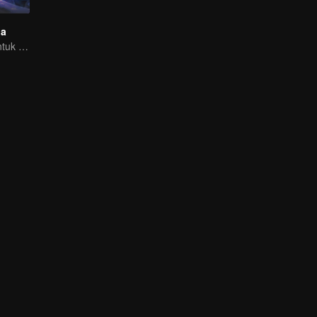
ga
Inilah nasibku untuk mengusir roh jahat dan iblis!