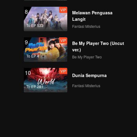
VIP
8
Melawan Penguasa
Langit
To EP 533
Fantasi Misterius
VIP
9
Be My Player Two (Uncut
ver.)
To EP 4
Be My Player Two
VIP
10
Dunia Sempurna
Fantasi Misterius
To EP 281