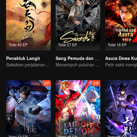
Total 40 EP
Total 27 EP
Total 16 EP
Penakluk Langit
Sang Pemuda dan Pedang Takdir S2
Saksikan perjalanannya dari manusia biasa jadi Dewa abadi!
Menempuh puluhan ribu langkah demi melayangkan sejuta pukulan!
VIP
VIP
Total 13 EP
Total 26 EP
Total 26 EP