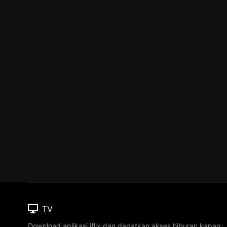
TV
Download aplikasi iflix dan dapatkan akses hiburan kapan