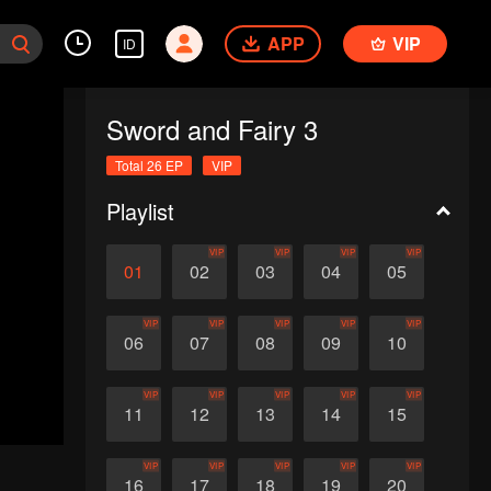
APP
VIP
ID
Sword and Fairy 3
Total 26 EP
VIP
Playlist
VIP
VIP
VIP
VIP
01
02
03
04
05
VIP
VIP
VIP
VIP
VIP
06
07
08
09
10
VIP
VIP
VIP
VIP
VIP
11
12
13
14
15
VIP
VIP
VIP
VIP
VIP
16
17
18
19
20