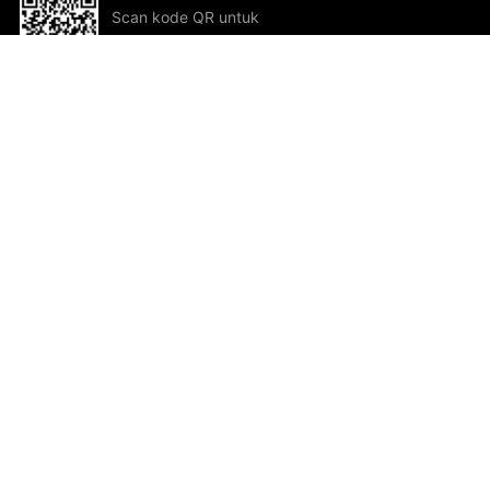
Scan kode QR untuk
mengunduh sekarang!
Bantuan dan Umpan Balik
Te
Saran
Kar
Ik
Al
ted.