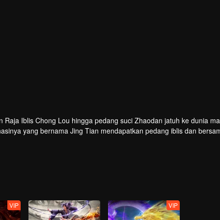
an Raja Iblis Chong Lou hingga pedang suci Zhaodan jatuh ke dunia m
rnasinya yang bernama Jing Tian mendapatkan pedang iblis dan bers
k mengumpulkan Lima Mutiara Roh demi menyegel kembali Menara Pen
VIP
VIP