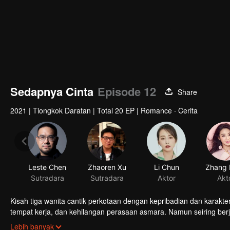
Sedapnya Cinta
Episode 12
Share
2021
|
Tiongkok Daratan
|
Total 20 EP
|
Romance · Cerita
Leste Chen
Zhaoren Xu
Li Chun
Sutradara
Sutradara
Aktor
Akt
Kisah tiga wanita cantik perkotaan dengan kepribadian dan karakter
tempat kerja, dan kehilangan perasaan asmara. Namun seiring be
dan cinta. Mereka adalah Liu Jing, blogger makanan perfeksionis ya
Lebih banyak