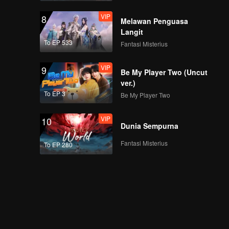
VIP
8
Melawan Penguasa
Langit
To EP 533
Fantasi Misterius
VIP
9
Be My Player Two (Uncut
ver.)
To EP 3
Be My Player Two
VIP
10
Dunia Sempurna
Fantasi Misterius
To EP 280