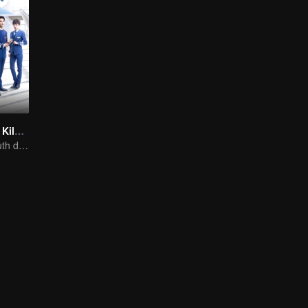
Cinta Sembilan Kilometer
Flight cadets'youth dream-driven journey