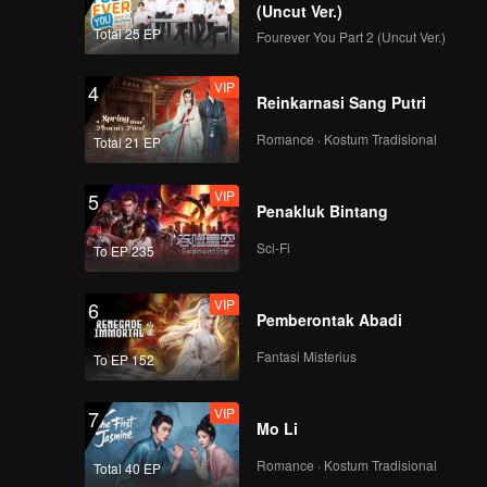
hatkan
(Uncut Ver.)
Total 25 EP
Fourever You Part 2 (Uncut Ver.)
VIP
4
Reinkarnasi Sang Putri
Romance · Kostum Tradisional
Total 21 EP
VIP
5
Penakluk Bintang
Sci-Fi
To EP 235
VIP
6
Pemberontak Abadi
Fantasi Misterius
To EP 152
VIP
7
Mo Li
Romance · Kostum Tradisional
Total 40 EP