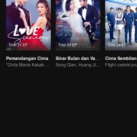
Total 31 EP
Total 25 EP
Total 24 EP
Pemandangan Cinta
Sinar Bulan dan Valentine
"Cinta Manis Kakak-Adik Xu Lu dan Lin Yi"
Song Qian, Huang Jingyu menampilkan cinta selama ribuan tahun