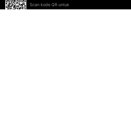
Scan kode QR untuk
mengunduh sekarang!
Bantuan dan Umpan Balik
Te
Saran
Kar
Ik
Al
ted.