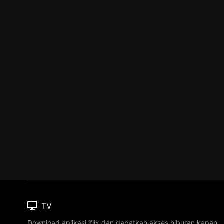
TV
Download aplikasi iflix dan dapatkan akses hiburan kapan