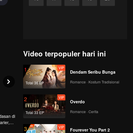
Video terpopuler hari ini
VIP
1
Dendam Seribu Bunga
Romance · Kostum Tradisional
Total 36 EP
VIP
2
Overdo
Romance · Cerita
Total 33 EP
dasan di
rier,
VIP
3
ermasalah
Fourever You Part 2