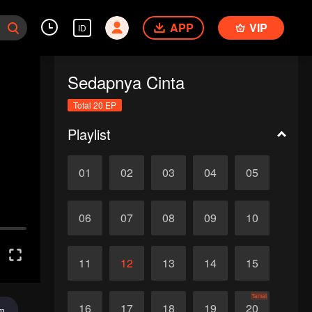
APP
VIP
ID
Sedapnya Cinta
Total 20 EP
Playlist
01
02
03
04
05
06
07
08
09
10
11
12
13
14
15
Tamat
16
17
18
19
20