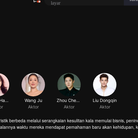
Zhang Hanyun
Wang Ju
Zhou Chengao
Liu Dongqin
or
Aktor
Aktor
Aktor
istik berbeda melalui serangkaian kesulitan kala memulai bisnis, penin
rjalannya waktu mereka mendapat pemahaman baru akan kehidupan, ka
ng pilih-pilih cinta; Fang Xin, pembawa berita berstatus janda yang b