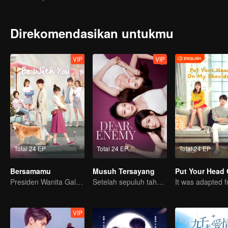
dengan cinta meskipun penampilannya luar biasa; dan Xia Meng wa
setiap tingkatan sosial berbeda yang mencerminkan status quo hu
Direkomendasikan untukmu
VIP
VIP
Total 24 EP
Total 24 EP
Total 24 EP
Bersamamu
Musuh Tersayang
Presiden Wanita Galak Menggoda Anak Muda Sombong
Setelah sepuluh tahun, sahabat sejoli ini bertemu kembali..
VIP