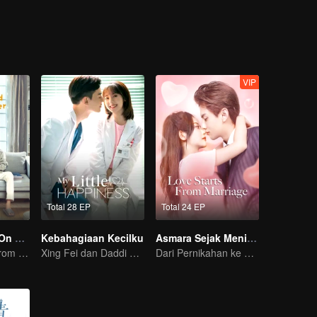
nita karir perkasa yang kerap menekan pacarnya. Serial ini memperli
bungan pria dan wanita dalam masyarakat kontemporer perkotaan.
VIP
Total 28 EP
Total 24 EP
Put Your Head On My Shoulder (Eng Dub)
Kebahagiaan Kecilku
Asmara Sejak Menikah
It was adapted from the same series of novels as "A Love so Beautiful"
Xing Fei dan Daddi Tang: Kisah Cinta Manis
Dari Pernikahan ke Cinta - CEO dan Pengantin Pengganti