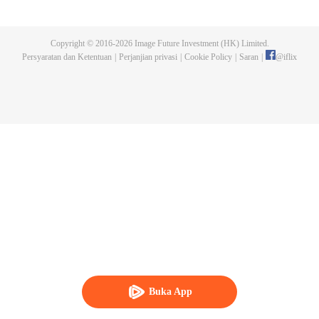
pihak istana dan rakyat biasa. Suatu hari, ia bertemu dengan Fusu, seorang
ikan duyung jantan dari Nanzhao yang tengah disiksa di sebuah kuil. Dia tak
tahan lalu menyelamatkannya. Tanpa diduga dua orang ini saling
Copyright © 2016-
2026
Image Future Investment (HK) Limited.
mengandalkan. Maka dimulailah petualangan yang manis yang dijalani
Persyaratan dan Ketentuan
|
Perjanjian privasi
|
Cookie Policy
|
Saran
|
@
iflix
keduanya. Mereka bekerja sama menemukan pembunuh guru tua Lin Weixu
dan menyingkap mata-mata di istana.
Buka App