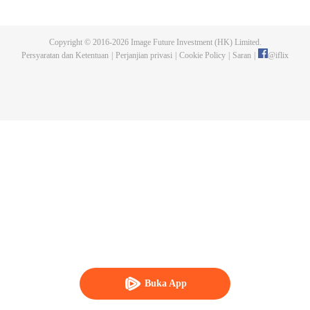
pihak istana dan rakyat biasa. Suatu hari, ia bertemu dengan Fusu, seorang
ikan duyung jantan dari Nanzhao yang tengah disiksa di sebuah kuil. Dia tak
tahan lalu menyelamatkannya. Tanpa diduga dua orang ini saling
Copyright © 2016-
2026
Image Future Investment (HK) Limited.
mengandalkan. Maka dimulailah petualangan yang manis yang dijalani
Persyaratan dan Ketentuan
|
Perjanjian privasi
|
Cookie Policy
|
Saran
|
@
iflix
keduanya. Mereka bekerja sama menemukan pembunuh guru tua Lin Weixu
dan menyingkap mata-mata di istana.
Buka App