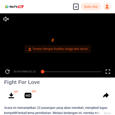
Buka App
id
Tonton dengan kualitas tinggi dan lancar
00:00:00
/
00:51:22
Fight For Love
Acara ini menampilkan 10 pasangan yang akan menikah, mengikuti tugas
kompetitif terkait tema pernikahan. Melalui tantangan ini, mereka menguji
More