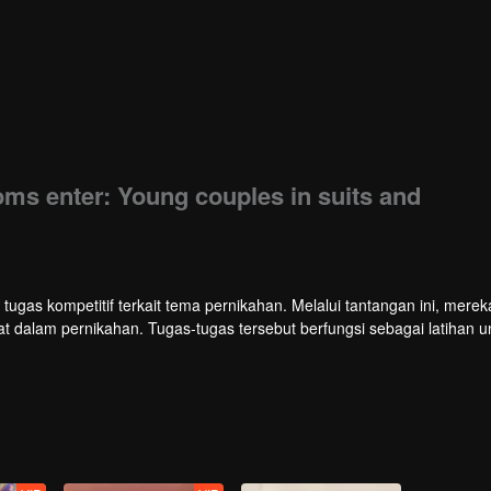
oms enter: Young couples in suits and
gas kompetitif terkait tema pernikahan. Melalui tantangan ini, merek
at dalam pernikahan. Tugas-tugas tersebut berfungsi sebagai latihan u
tujuan untuk memenangkan dukungan "Harga Hati Pernikahan" yang unik