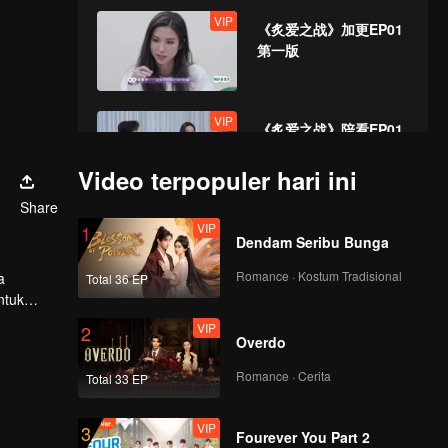
VIP
《炙爱之战》加更EP01
第一版
VIP
《炙爱之战》陪看EP01
第一版
Video terpopuler hari ini
Share
VIP
Episode 2(Part 1):
1
Dendam Seribu Bunga
Repechage! A couple
with stunning
Romance · Kostum Tradisional
a
Total 36 EP
appearances smooch
ntuk
 dari
VIP
Episode 2(Part 2):
2
Overdo
Exciting! Couples are
crazy fighting for love
Romance · Cerita
Total 33 EP
VIP
VIP
《炙爱之战》加更EP02
3
Fourever You Part 2