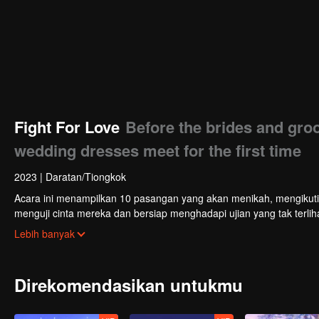
Fight For Love
Before the brides and gro
wedding dresses meet for the first time
2023
|
Daratan/Tiongkok
Acara ini menampilkan 10 pasangan yang akan menikah, mengikuti tu
menguji cinta mereka dan bersiap menghadapi ujian yang tak terlih
rintangan yang tidak dapat diprediksi, dan pasangan tersebut ber
Lebih banyak
program.
Direkomendasikan untukmu