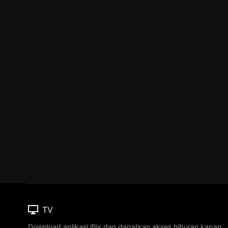
TV
Download aplikasi iflix dan dapatkan akses hiburan kapan