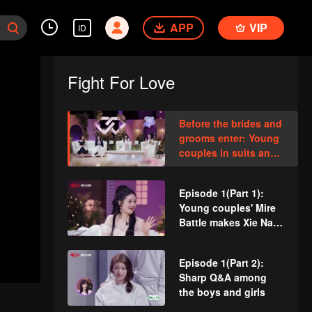
APP
VIP
ID
Fight For Love
Before the brides and
grooms enter: Young
couples in suits and
wedding dresses
meet for the first time
Episode 1(Part 1):
Young couples' Mire
Battle makes Xie Na
and Kan Qingzi cry
Episode 1(Part 2):
Sharp Q&A among
the boys and girls