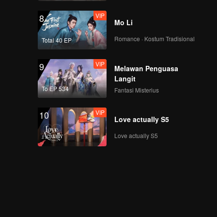
VIP
VIP
《炙爱之战》陪看EP03
8
Mo Li
第一版.mp4
Romance · Kostum Tradisional
Total 40 EP
VIP
Episode 4(Part 1):
9
Melawan Penguasa
Honest
Langit
communication →
To EP 534
Fantasi Misterius
The first couple to be
persuaded to break
VIP
Episode 4(Part 2):
10
up appear!
Love actually S5
Couples preparing to
get married fight
Love actually S5
together to survive
VIP
《炙爱之战》加更EP04
第一版
VIP
《炙爱之战》陪看EP04