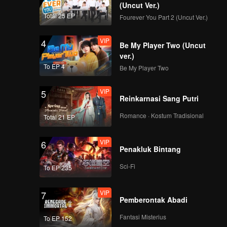
第一版
(Uncut Ver.)
Total 25 EP
Fourever You Part 2 (Uncut Ver.)
VIP
VIP
《炙爱之战》陪看EP02
4
Be My Player Two (Uncut
第一版
ver.)
To EP 4
Be My Player Two
VIP
Episode 3(Part 1): Xie
5
Reinkarnasi Sang Putri
Na is moved when
couples propose
Romance · Kostum Tradisional
Total 21 EP
under the snow
mountain
VIP
Episode 3(Part 2):
6
Penakluk Bintang
Couples preparing to
get married clash
Sci-Fi
To EP 235
when they cross the
border blindfolded
VIP
VIP
《炙爱之战》加更EP03
7
Pemberontak Abadi
第一版
Fantasi Misterius
To EP 152