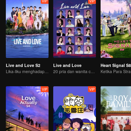
VIP
VIP
Live and Love S2
Live and Love
Heart Signal S8
Lika-liku menghadapi tantangan cinta, mau pilih yang mana?
20 pria dan wanita cakep jatuh cinta di pulau terpencil!
VIP
VIP