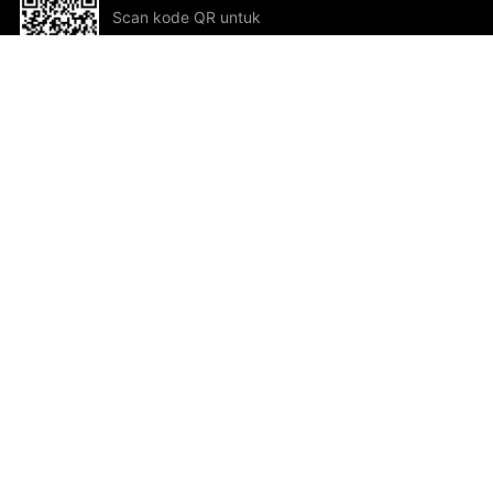
Scan kode QR untuk
mengunduh sekarang!
Bantuan dan Umpan Balik
Te
Saran
Kar
Ik
Al
ted.