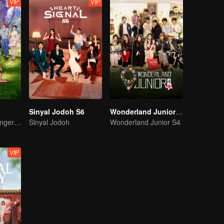
VIP
VIP
Sinyal Jodoh S6
Wonderland Junior S4
Ketika Para Stranger meninggalkan dunia nyata, dan menemukan cinta yang sebenarnya~
Sinyal Jodoh
Wonderland Junior S4
VIP