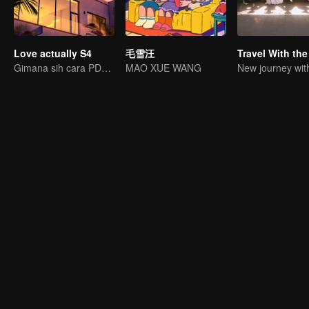
Love actually S4
毛雪汪
Gimana sih cara PDKT ala orang dewasa?
MAO XUE WANG