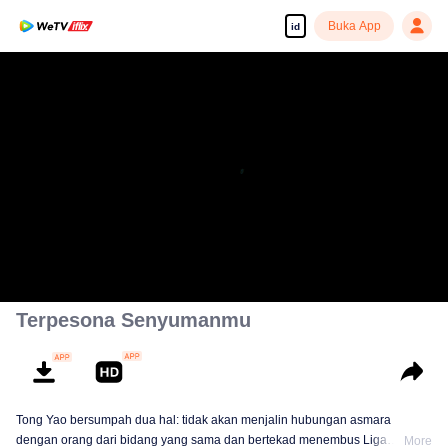
Buka App
id
Tonton dengan kualitas tinggi dan lancar
00:00:00
/
00:46:59
Terpesona Senyumanmu
Tong Yao bersumpah dua hal: tidak akan menjalin hubungan asmara
dengan orang dari bidang yang sama dan bertekad menembus Liga
More