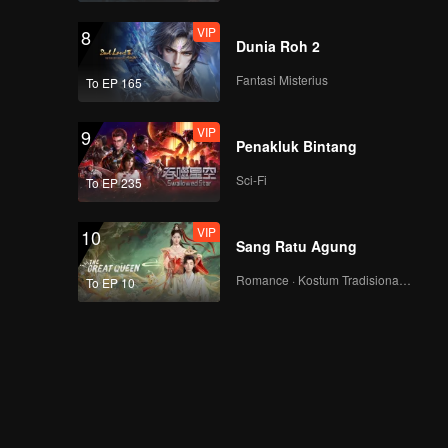
Lagu Tema CHUANG
VIP
ASIA S2
8
Dunia Roh 2
Fantasi Misterius
To EP 165
WEIZHI | Focus Cam
Lagu Tema CHUANG
VIP
ASIA S2
9
Penakluk Bintang
Sci-Fi
To EP 235
WHYLUCAS | Focus
Cam Lagu Tema
VIP
CHUANG ASIA S2
10
Sang Ratu Agung
Romance · Kostum Tradisional · Fantasi
To EP 10
WUXUN | Focus Cam
Lagu Tema CHUANG
ASIA S2
XIAONIAN | Focus
Cam Lagu Tema
CHUANG ASIA S2