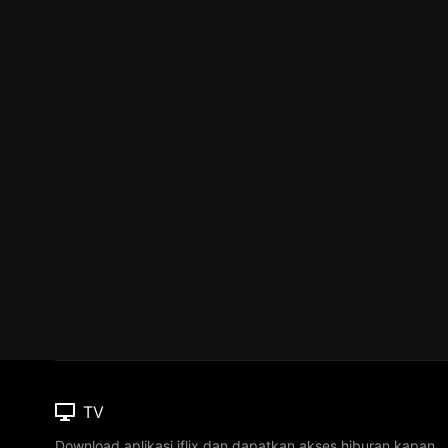
TV
Download aplikasi iflix dan dapatkan akses hiburan kapan