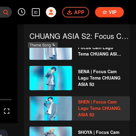
RICKY | Focus Cam
APP
VIP
ID
Lagu Tema CHUANG
ASIA S2
CHUANG ASIA S2: Focus Cam Lagu Tema
RYAN WINTER |
Theme Song
Focus Cam Lagu
Tema CHUANG ASIA
S2
SENA | Focus Cam
Lagu Tema CHUANG
ASIA S2
SHEN | Focus Cam
Lagu Tema CHUANG
ASIA S2
SHOYA | Focus Cam