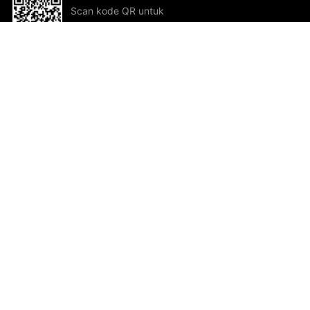
Scan kode QR untuk
mengunduh sekarang!
Bantuan dan Umpan Balik
Te
Saran
Kar
Ik
Al
ted.