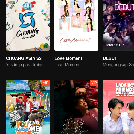
Total 13 EP
CHUANG ASIA S2
Love Moment
DEBUT
Yuk intip para trainee ini, pilih idolamu!
Love Moment
VIP
VIP