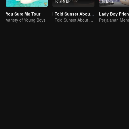
Total 5 EP
To EP 9
You Sure Me Tour
I Told Sunset About You
Variety of Young Boys
I Told Sunset About You