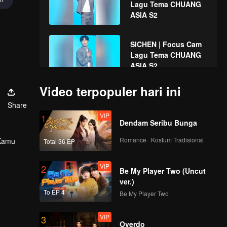
Lagu Tema CHUANG
ASIA S2
SICHEN | Focus Cam
Lagu Tema CHUANG
ASIA S2
Video terpopuler hari ini
SMART | Focus Cam
Share
Lagu Tema CHUANG
VIP
ASIA S2
1
Dendam Seribu Bunga
Romance · Kostum Tradisional
 Kamu
Total 36 EP
SUNNY | Focus Cam
Lagu Tema CHUANG
VIP
ASIA S2
2
Be My Player Two (Uncut
ver.)
To EP 4
Be My Player Two
TADALEE | Focus
Cam Lagu Tema
VIP
CHUANG ASIA S2
3
Overdo