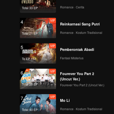
Romance · Cerita
Total 33 EP
TATA | Focus Cam
Lagu Tema CHUANG
VIP
ASIA S2
4
Reinkarnasi Sang Putri
Romance · Kostum Tradisional
Total 21 EP
THI-O | Focus Cam
Lagu Tema CHUANG
VIP
ASIA S2
5
Pemberontak Abadi
Fantasi Misterius
To EP 152
TIAN QI | Focus Cam
Lagu Tema CHUANG
VIP
ASIA S2
6
Fourever You Part 2
(Uncut Ver.)
Total 25 EP
Fourever You Part 2 (Uncut Ver.)
TZI XUAN | Focus
Cam Lagu Tema
VIP
CHUANG ASIA S2
7
Mo Li
Romance · Kostum Tradisional
Total 40 EP
WANXIN | Focus Cam