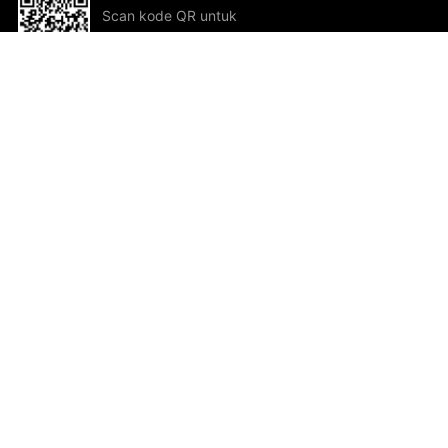
Scan kode QR untuk
mengunduh sekarang!
Bantuan dan Umpan Balik
Te
Saran
Kar
Ik
Al
ted.