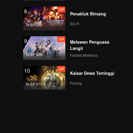
VIP
8
Penakluk Bintang
Sci-Fi
To EP 235
VIP
9
Melawan Penguasa
Langit
To EP 534
Fantasi Misterius
VIP
10
Kaisar Dewa Tertinggi
Perang
To EP 611