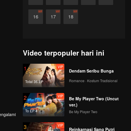
VIP
VIP
VIP
16
17
18
Video terpopuler hari ini
VIP
1
Dendam Seribu Bunga
Romance · Kostum Tradisional
Total 36 EP
VIP
2
Be My Player Two (Uncut
ver.)
To EP 4
Be My Player Two
mengalami
VIP
3
Reinkarnasi Sang Putri