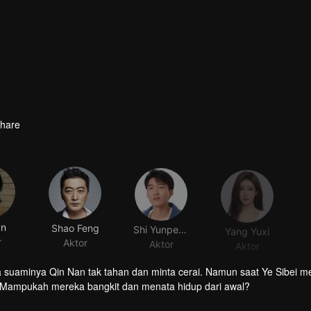
hare
an
Shao Feng
Shi Yunpeng
Yang Yuxi
r
Aktor
Aktor
Aktor
ga suaminya Qin Nan tak tahan dan minta cerai. Namun saat Ye Sibei 
. Mampukah mereka bangkit dan menata hidup dari awal?