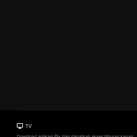
TV
Download aplikasi iflix dan dapatkan akses hiburan kapan