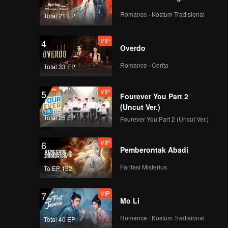
Romance · Kostum Tradisional
Total 21 EP
VIP
4
Overdo
Romance · Cerita
Total 33 EP
VIP
5
Fourever You Part 2
(Uncut Ver.)
Total 25 EP
Fourever You Part 2 (Uncut Ver.)
VIP
6
Pemberontak Abadi
Fantasi Misterius
To EP 152
VIP
7
Mo Li
Romance · Kostum Tradisional
Total 40 EP