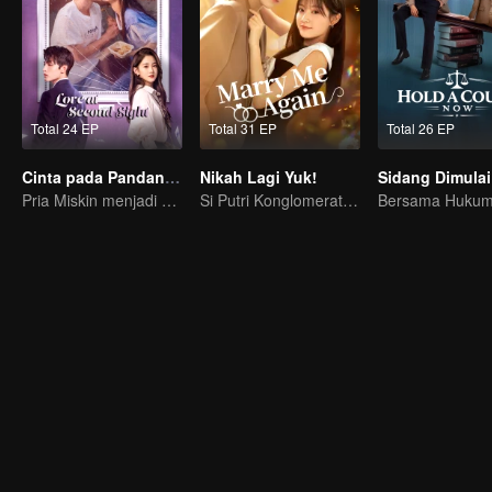
Total 24 EP
Total 31 EP
Total 26 EP
Cinta pada Pandangan Kedua
Nikah Lagi Yuk!
Sidang Dimulai
Pria Miskin menjadi CEO untuk mengejar Mantannya
Si Putri Konglomerat jatuh cinta pada kembaran mendiang Suaminya?