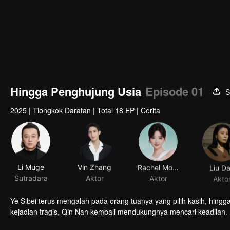
Hingga Penghujung Usia
Episode 01
S
2025
|
Tiongkok Daratan
|
Total 18 EP
|
Cerita
Li Muge
Vin Zhang
Rachel Momo
Liu D
Sutradara
Aktor
Aktor
Akto
Ye Sibei terus mengalah pada orang tuanya yang pilih kasih, hing
kejadian tragis, Qin Nan kembali mendukungnya mencari keadilan