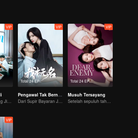
VIP
VIP
VIP
Total 24 EP
Total 24 EP
i
Pengawal Tak Bernama
Musuh Tersayang
Perjalanan Zhang Jingyi & Zhou Yiran tumbuh dewasa
Dari Supir Bayaran Jadi Pengawal CEO Miliarder!
Setelah sepuluh tahun, sahabat sejoli ini bertemu kembali..
VIP