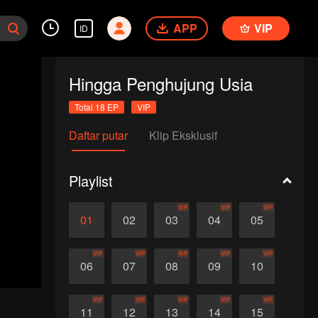
APP
VIP
ID
Hingga Penghujung Usia
Total 18 EP
VIP
Daftar putar
Klip Eksklusif
Playlist
VIP
VIP
VIP
01
02
03
04
05
VIP
VIP
VIP
VIP
VIP
06
07
08
09
10
VIP
VIP
VIP
VIP
VIP
11
12
13
14
15