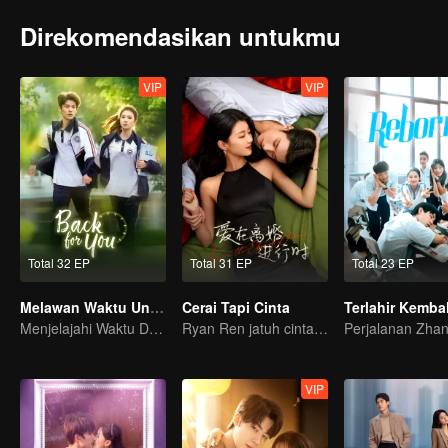
Direkomendasikan untukmu
VIP
VIP
Total 32 EP
Total 31 EP
Total 23 EP
Melawan Waktu Untukmu
Cerai Tapi Cinta
Terlahir Kembal
Menjelajahi Waktu Demi Bertemu dengan Kamu~
Ryan Ren jatuh cinta setelah gugat cerai Istrinya?!
VIP