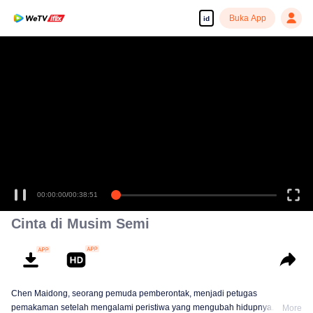
Buka App
id
00:00:00
/
00:38:51
Cinta di Musim Semi
Chen Maidong, seorang pemuda pemberontak, menjadi petugas
pemakaman setelah mengalami peristiwa yang mengubah hidupnya.
More