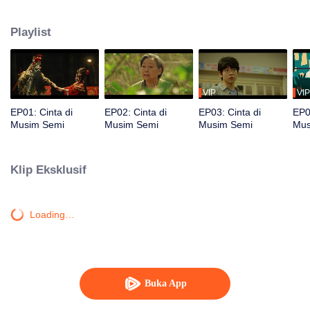
Sedangkan Zhuang Jie, yang cacat akibat kecelakaan mobil, berjuang untuk
sukses di kota. Meskipun berbeda, mereka belajar menerima satu sama lain
Playlist
dan menemukan cinta yang menyembuhkan, serta merangkul
ketidaksempurnaan masing-masing.
VIP
VIP
EP01: Cinta di
EP02: Cinta di
EP03: Cinta di
EP0
Musim Semi
Musim Semi
Musim Semi
Mus
Klip Eksklusif
Loading…
Buka App