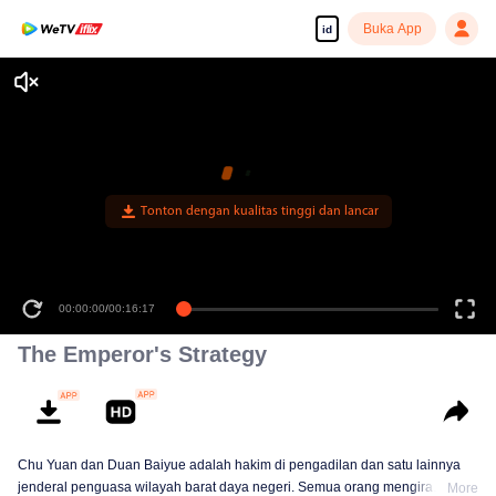
Buka App
id
Tonton dengan kualitas tinggi dan lancar
00:00:00
/
00:16:17
The Emperor's Strategy
Chu Yuan dan Duan Baiyue adalah hakim di pengadilan dan satu lainnya
jenderal penguasa wilayah barat daya negeri. Semua orang mengira
More