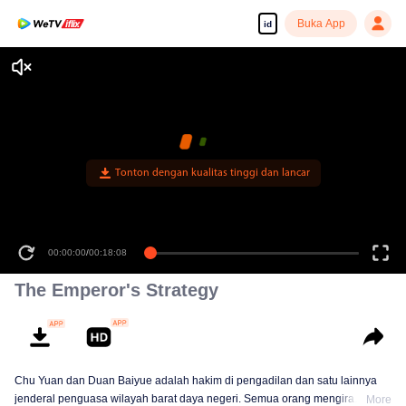
Buka App
id
Tonton dengan kualitas tinggi dan lancar
00:00:00
/
00:18:08
The Emperor's Strategy
Chu Yuan dan Duan Baiyue adalah hakim di pengadilan dan satu lainnya
jenderal penguasa wilayah barat daya negeri. Semua orang mengira
More