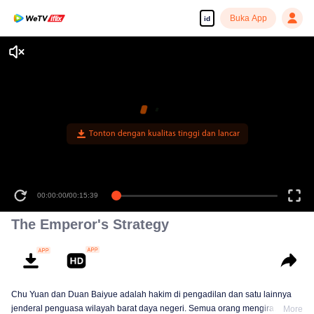
Buka App
id
Tonton dengan kualitas tinggi dan lancar
00:00:00
/
00:15:39
The Emperor's Strategy
Chu Yuan dan Duan Baiyue adalah hakim di pengadilan dan satu lainnya
jenderal penguasa wilayah barat daya negeri. Semua orang mengira
More