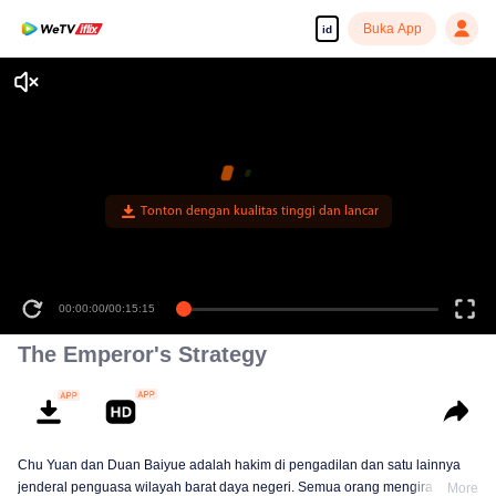
Buka App
id
Tonton dengan kualitas tinggi dan lancar
00:00:00
/
00:15:15
The Emperor's Strategy
Chu Yuan dan Duan Baiyue adalah hakim di pengadilan dan satu lainnya
jenderal penguasa wilayah barat daya negeri. Semua orang mengira
More