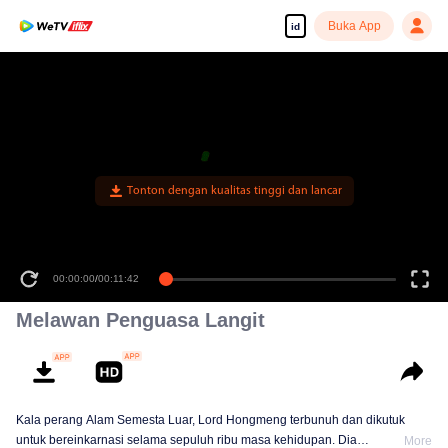
Buka App
id
Tonton dengan kualitas tinggi dan lancar
00:00:00
/
00:11:42
Melawan Penguasa Langit
Kala perang Alam Semesta Luar, Lord Hongmeng terbunuh dan dikutuk
untuk bereinkarnasi selama sepuluh ribu masa kehidupan. Dia
More