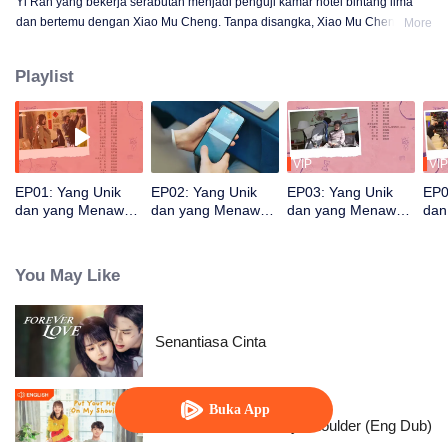
Yi Ran yang bekerja serabutan menjadi penguji kamar hotel bintang lima
dan bertemu dengan Xiao Mu Cheng. Tanpa disangka, Xiao Mu Cheng
More
ternyata adalah direktur hotel dan atasannya. Bersama-sama, mereka
menghadapi masalah hotel dan pengunjung yang beragam. Meskipun
Playlist
banyak perbedaan, mereka mulai saling mendekat…
VIP
VIP
EP01: Yang Unik
EP02: Yang Unik
EP03: Yang Unik
EP0
dan yang Menawan
dan yang Menawan
dan yang Menawan
dan
(English Ver.)
(English Ver.)
(English Ver.)
(Eng
You May Like
Senantiasa Cinta
Buka App
Put Your Head On My Shoulder (Eng Dub)