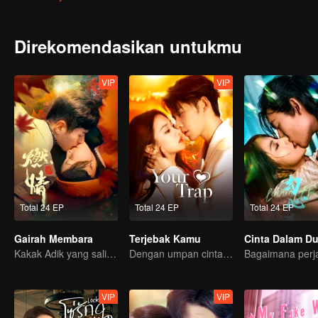
Direkomendasikan untukmu
VIP
VIP
Total 24 EP
Total 24 EP
Total 24 EP
Gairah Membara
Terjebak Kamu
Cinta Dalam Du
Kakak Adik yang saling jatuh cinta? Bisakah mereka bersatu?
Dengan umpan cinta, memancingmu jatuh ke jebakan
VIP
VIP