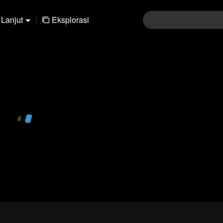
Lanjut
|
Eksplorasi