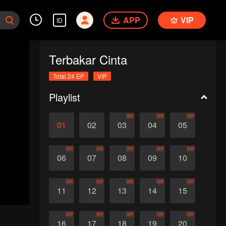
APP
VIP
ID
Terbakar Cinta
Total 24 EP
VIP
Playlist
VIP
VIP
VIP
01
02
03
04
05
VIP
VIP
VIP
VIP
VIP
06
07
08
09
10
VIP
VIP
VIP
VIP
VIP
11
12
13
14
15
VIP
VIP
VIP
VIP
VIP
16
17
18
19
20