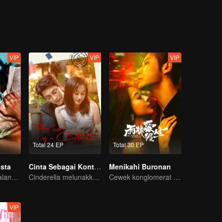
VIP
VIP
VIP
Total 24 EP
Total 30 EP
sta
Cinta Sebagai Kontrak
Menikahi Buronan
Bagaimana perjalana pelukis misterius balas dendam?
Cinderella melunakkan hati Pak CEO
Cewek konglomerat yang diburu cowok ganteng sampai ke pelaminan!
VIP