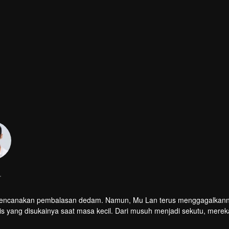
rencanakan pembalasan dedam. Namun, Mu Lan terus menggagalkann
s yang disukainya saat masa kecil. Dari musuh menjadi sekutu, merek
ui semua gerakan mereka...