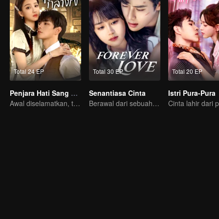
Total 24 EP
Total 30 EP
Total 20 EP
Penjara Hati Sang Jenderal (Thai Ver.)
Senantiasa Cinta
Istri Pura-Pura
Awal diselamatkan, tetapi hanya untuk di kurung?
Berawal dari sebuah ciuman