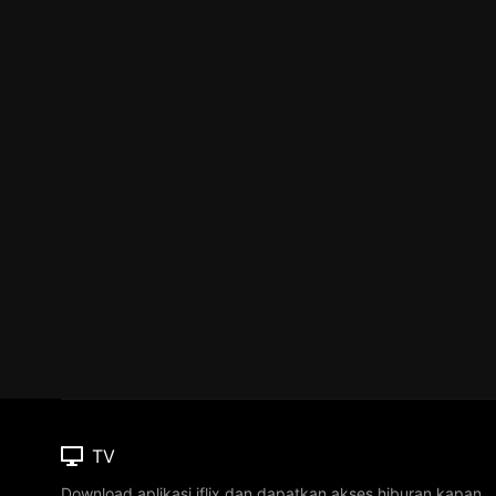
TV
Download aplikasi iflix dan dapatkan akses hiburan kapan