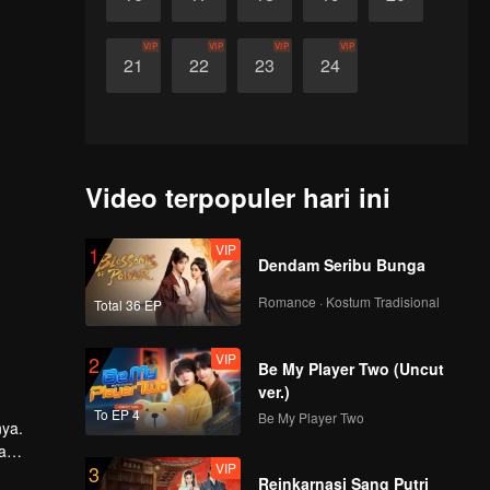
VIP
VIP
VIP
VIP
21
22
23
24
Video terpopuler hari ini
VIP
1
Dendam Seribu Bunga
Romance · Kostum Tradisional
Total 36 EP
VIP
2
Be My Player Two (Uncut
ver.)
To EP 4
Be My Player Two
ya.
a
VIP
3
Reinkarnasi Sang Putri