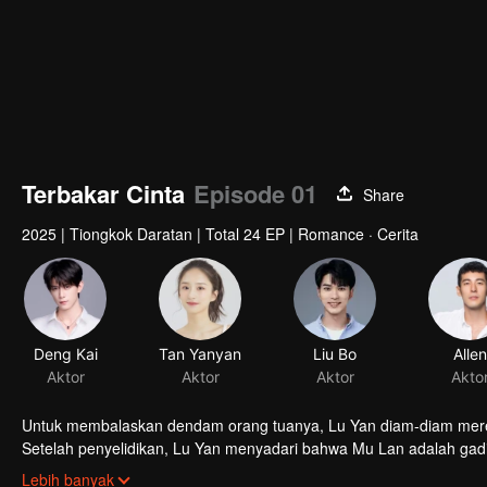
Terbakar Cinta
Episode 01
Share
2025
|
Tiongkok Daratan
|
Total 24 EP
|
Romance · Cerita
Untuk membalaskan dendam orang tuanya, Lu Yan diam-diam me
Setelah penyelidikan, Lu Yan menyadari bahwa Mu Lan adalah gadi
menargetkan "Lu Changhe". Namun, "Lu Changhe" telah mengetah
Lebih banyak