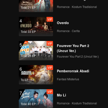
Romance · Kostum Tradisional
Total 21 EP
VIP
4
Overdo
Romance · Cerita
Total 33 EP
VIP
5
Fourever You Part 2
(Uncut Ver.)
Total 25 EP
Fourever You Part 2 (Uncut Ver.)
VIP
6
Pemberontak Abadi
Fantasi Misterius
To EP 152
VIP
7
Mo Li
Romance · Kostum Tradisional
Total 40 EP