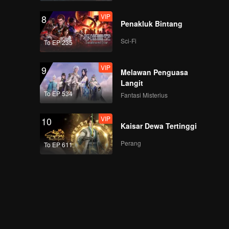
VIP
8
Penakluk Bintang
Sci-Fi
To EP 235
VIP
9
Melawan Penguasa
Langit
To EP 534
Fantasi Misterius
VIP
10
Kaisar Dewa Tertinggi
Perang
To EP 611