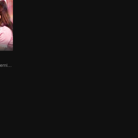
Cinta lahir dari pernikahan pura-pura