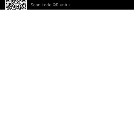
Scan kode QR untuk
mengunduh sekarang!
Bantuan dan Umpan Balik
Te
Saran
Kar
Ik
Al
ted.