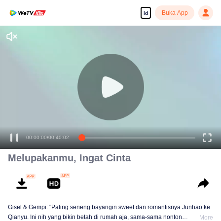
Buka App
id
00:00:00
/
00:40:02
Melupakanmu, Ingat Cinta
Gisel & Gempi: "Paling seneng bayangin sweet dan romantisnya Junhao ke
Qianyu. Ini nih yang bikin betah di rumah aja, sama-sama nonton
More