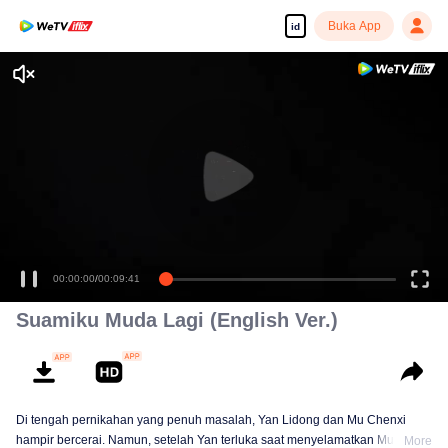
Buka App
id
00:00:00
/
00:09:41
Suamiku Muda Lagi (English Ver.)
Di tengah pernikahan yang penuh masalah, Yan Lidong dan Mu Chenxi
hampir bercerai. Namun, setelah Yan terluka saat menyelamatkan Mu, ia
More