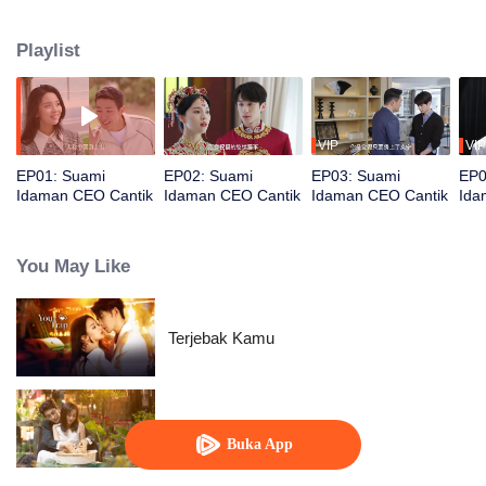
suami idaman. Yi Ning bekerja sebagai CEO sedang Shen Qianze jadi
bapak rumah tangga. Seiring waktu, perasaan mulai tumbuh. Namun,
Playlist
Qianze menyimpan rahasia besar. Apakah itu?
VIP
VIP
EP01: Suami
EP02: Suami
EP03: Suami
EP0
Idaman CEO Cantik
Idaman CEO Cantik
Idaman CEO Cantik
Ida
You May Like
Terjebak Kamu
Cinta Sebagai Kontrak
Buka App