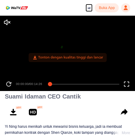
Buka App
id
Tonton dengan kualitas tinggi dan lancar
00:00:00
/
00:14:26
Suami Idaman CEO Cantik
Yi Ning harus menikah untuk mewarisi bisnis keluarga, jadi ia membuat
pernikahan kontrak dengan Shen Qianze, koki tampan yang dianggap
More