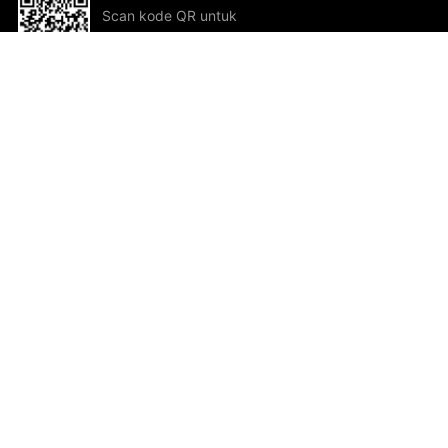
Scan kode QR untuk
mengunduh sekarang!
Bantuan dan Umpan Balik
Te
Saran
Kar
Ik
Al
ted.