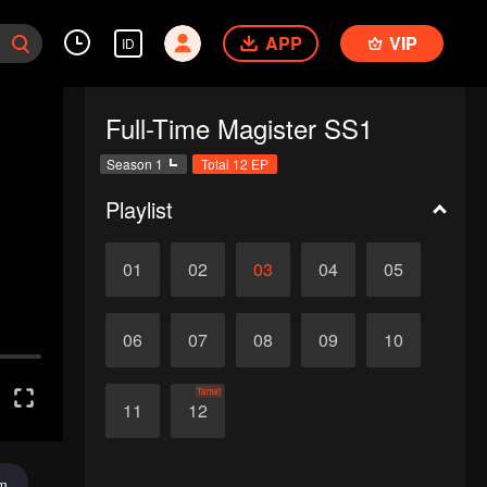
APP
VIP
ID
Full-Time Magister SS1
Season 1
Total 12 EP
Playlist
01
02
03
04
05
06
07
08
09
10
Tamat
11
12