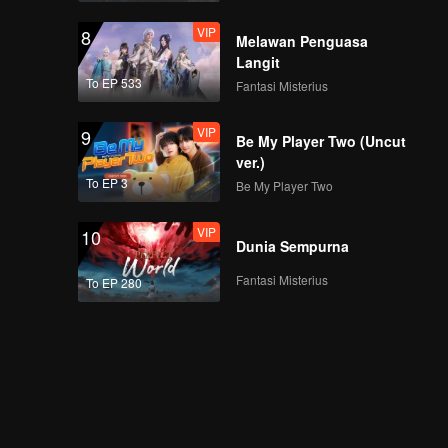
VIP
8
Melawan Penguasa
Langit
To EP 533
Fantasi Misterius
VIP
9
Be My Player Two (Uncut
ver.)
To EP 3
Be My Player Two
VIP
10
Dunia Sempurna
Fantasi Misterius
To EP 280