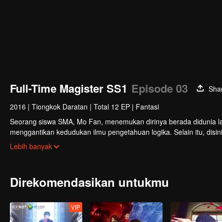
Full-Time Magister SS1
Episode 03
Sha
2016
|
Tiongkok Daratan
|
Total 12 EP
|
Fantasi
Seorang siswa SMA, Mo Fan, menemukan dirinya berada didunia lain y
menggantikan kedudukan ilmu pengetahuan logika. Selain itu, disi
untuk melawan monster hutan besar jahat yang mengelilingi kota.
Lebih banyak
Direkomendasikan untukmu
VIP