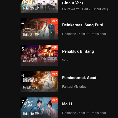
(Uncut Ver.)
Total 25 EP
Fourever You Part 2 (Uncut Ver.)
VIP
4
Reinkarnasi Sang Putri
Romance · Kostum Tradisional
Total 21 EP
VIP
5
Penakluk Bintang
Sci-Fi
To EP 235
VIP
6
Pemberontak Abadi
Fantasi Misterius
To EP 152
VIP
7
Mo Li
Romance · Kostum Tradisional
Total 40 EP