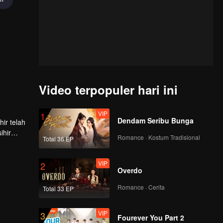
Video terpopuler hari ini
VIP
1
Dendam Seribu Bunga
ir telah
ihir
Romance · Kostum Tradisional
Total 36 EP
VIP
2
Overdo
Romance · Cerita
Total 33 EP
VIP
3
Fourever You Part 2