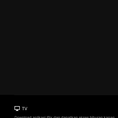
TV
Download aplikasi iflix dan dapatkan akses hiburan kapan