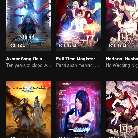
Total 12 EP
Total 12 EP
Total 12 EP
Avatar Sang Raja
Full-Time Magister S2
Ten years of blood writing esports brilliant
Perjalanan menjadi orang paling jenius di Sekolah
No Wedding Nig
VIP
Total 35 EP
Total 25 EP
Total 12 EP