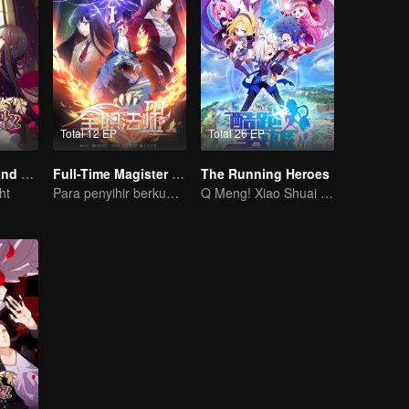
Total 12 EP
Total 26 EP
National Husband Bring Home SS1
Full-Time Magister SS3
The Running Heroes
ht
Para penyihir berkumpul untuk menghadapi para monster
Q Meng! Xiao Shuai Dao-mei Coldrun College