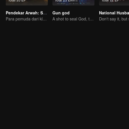
Pendekar Arwah: S1 - S3
Gun god
Para pemuda dari klan pembudidaya, bersatu melawan kejahatan demi kedamaian bersama
A shot to seal God, this is our battle!