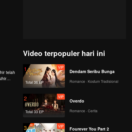
Video terpopuler hari ini
VIP
1
Dendam Seribu Bunga
ir telah
ihir
Romance · Kostum Tradisional
Total 36 EP
VIP
2
Overdo
Romance · Cerita
Total 33 EP
VIP
3
Fourever You Part 2