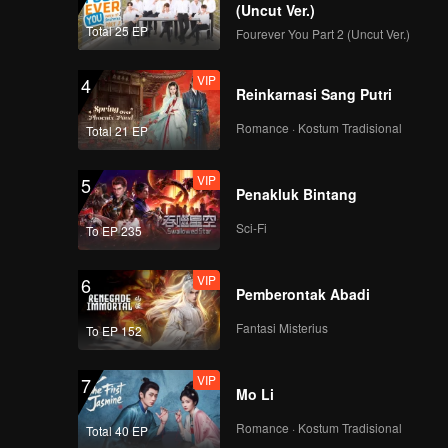
(Uncut Ver.)
Total 25 EP
Fourever You Part 2 (Uncut Ver.)
VIP
4
Reinkarnasi Sang Putri
Romance · Kostum Tradisional
Total 21 EP
VIP
5
Penakluk Bintang
Sci-Fi
To EP 235
VIP
6
Pemberontak Abadi
Fantasi Misterius
To EP 152
VIP
7
Mo Li
Romance · Kostum Tradisional
Total 40 EP