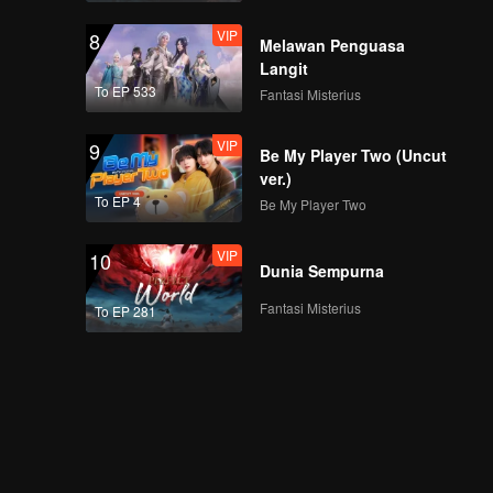
VIP
8
Melawan Penguasa
Langit
To EP 533
Fantasi Misterius
VIP
9
Be My Player Two (Uncut
ver.)
To EP 4
Be My Player Two
VIP
10
Dunia Sempurna
Fantasi Misterius
To EP 281