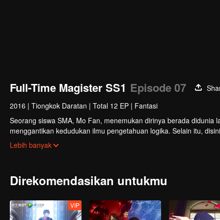
Full-Time Magister SS1
Episode 07
Sha
2016
|
Tiongkok Daratan
|
Total 12 EP
|
Fantasi
Seorang siswa SMA, Mo Fan, menemukan dirinya berada didunia lain y
menggantikan kedudukan ilmu pengetahuan logika. Selain itu, disi
untuk melawan monster hutan besar jahat yang mengelilingi kota.
Lebih banyak
Direkomendasikan untukmu
VIP