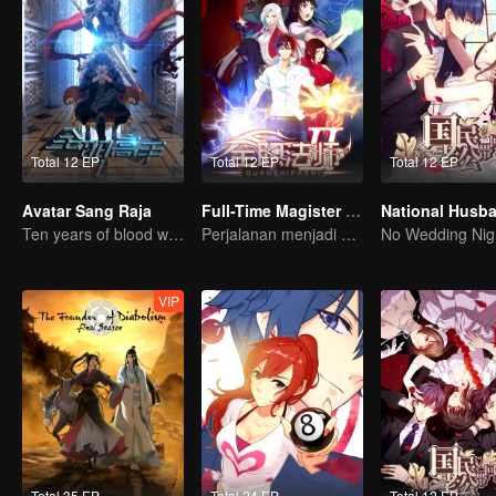
Total 12 EP
Total 12 EP
Total 12 EP
Avatar Sang Raja
Full-Time Magister S2
Ten years of blood writing esports brilliant
Perjalanan menjadi orang paling jenius di Sekolah
No Wedding Nig
VIP
Total 35 EP
Total 24 EP
Total 12 EP