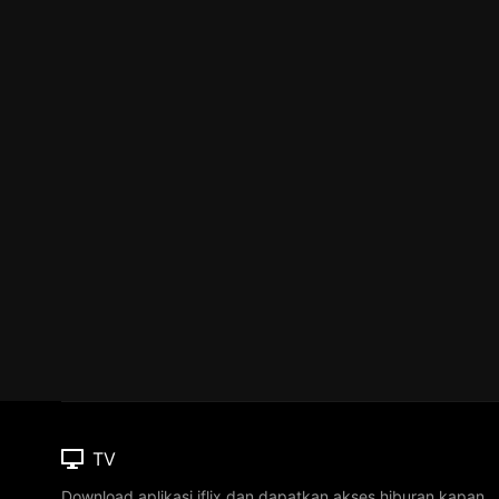
TV
Download aplikasi iflix dan dapatkan akses hiburan kapan