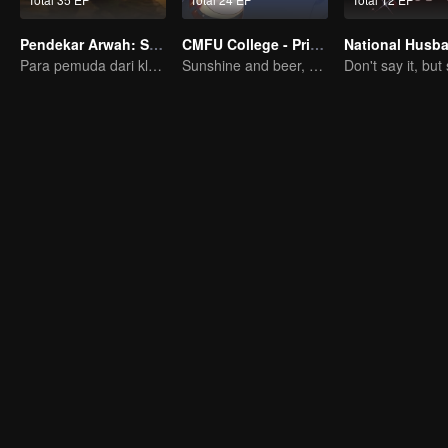
Pendekar Arwah: S1 - S3
CMFU College - Prince Touch Ball
Para pemuda dari klan pembudidaya, bersatu melawan kejahatan demi kedamaian bersama
Sunshine and beer, great!