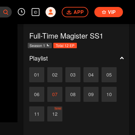
APP
VIP
ID
Full-Time Magister SS1
Season 1
Total 12 EP
Playlist
01
02
03
04
05
06
07
08
09
10
Tamat
11
12