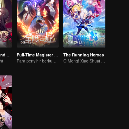
Total 12 EP
Total 26 EP
National Husband Bring Home SS1
Full-Time Magister SS3
The Running Heroes
ht
Para penyihir berkumpul untuk menghadapi para monster
Q Meng! Xiao Shuai Dao-mei Coldrun College