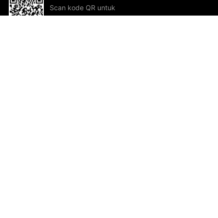
Scan kode QR untuk
mengunduh sekarang!
Bantuan dan Umpan Balik
Te
Saran
Kar
Ik
Al
ted.