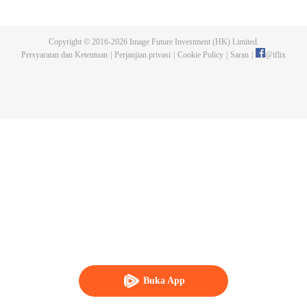
Anggota Monster Shrek menjadi harapan satu-satunya untuk keselamatan
klan Tang. Akankah mereka dapat membangun kembali Klan Tang dan
membawanya ke kejayaan?
Copyright © 2016-
2026
Image Future Investment (HK) Limited.
Persyaratan dan Ketentuan
|
Perjanjian privasi
|
Cookie Policy
|
Saran
|
@
iflix
Buka App