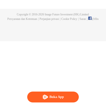
menakutkan dan menyerang manusia. Manusia akhirnya membangun
tembok dan kota baru sebagai benteng terakhir manusia. Dalam lingkungan
hidup yang ekstrim, manusia kian berkembang dan mampu menguasai seni
Copyright © 2016-
2026
Image Future Investment (HK) Limited.
bela diri hingga beberapa dari mereka disebut "Ksatria". Luo Feng, seorang
Persyaratan dan Ketentuan
|
Perjanjian privasi
|
Cookie Policy
|
Saran
|
@
iflix
remaja berumur 18 tahun, juga bercita-cita menjadi salah satu dari mereka.
Saat hendak mengikuti ujian masuk perguruan tinggi, dia diserang sebuah
monster dan nasibnya berubah seketika.
Buka App