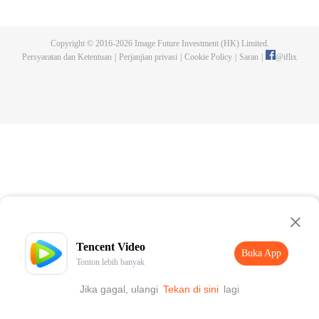
menakutkan dan menyerang manusia. Manusia akhirnya membangun
tembok dan kota baru sebagai benteng terakhir manusia. Dalam lingkungan
hidup yang ekstrim, manusia kian berkembang dan mampu menguasai seni
Copyright © 2016-
2026
Image Future Investment (HK) Limited.
bela diri hingga beberapa dari mereka disebut "Ksatria". Luo Feng, seorang
Persyaratan dan Ketentuan
|
Perjanjian privasi
|
Cookie Policy
|
Saran
|
@
iflix
remaja berumur 18 tahun, juga bercita-cita menjadi salah satu dari mereka.
Saat hendak mengikuti ujian masuk perguruan tinggi, dia diserang sebuah
monster dan nasibnya berubah seketika.
Tencent Video
Buka App
Tonton lebih banyak
Jika gagal, ulangi
Tekan di sini
lagi
Buka App