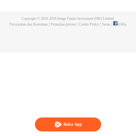
bawah pengawasan Naruto dan rekan-rekan lamanya, generasi baru
shinobi mempelajari ilmu ninja. Boruto Uzumaki sering menjadi pusat
perhatian sebagai putera Hokage Ketujuh. Walaupun telah mewarisi sikap
Copyright © 2016-
2026
Image Future Investment (HK) Limited.
Naruto yang sombong dan keras kepala, Boruto dianggap hebat dan
Persyaratan dan Ketentuan
|
Perjanjian privasi
|
Cookie Policy
|
Saran
|
@
iflix
mampu memanfaatkan potensinya dengan bantuan rekan dan keluarga.
Sayangnya, itu hanya membuatnya kian sombong. Hubungannya dengan
sang ayah juga renggang akibat Naruto yang sibuk. Di saat yangsama,
kekuatan jahat mengancam kehidupan bebas Boruto.
Buka App