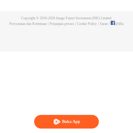
bawah pengawasan Naruto dan rekan-rekan lamanya, generasi baru
shinobi mempelajari ilmu ninja. Boruto Uzumaki sering menjadi pusat
perhatian sebagai putera Hokage Ketujuh. Walaupun telah mewarisi sikap
Copyright © 2016-
2026
Image Future Investment (HK) Limited.
Naruto yang sombong dan keras kepala, Boruto dianggap hebat dan
Persyaratan dan Ketentuan
|
Perjanjian privasi
|
Cookie Policy
|
Saran
|
@
iflix
mampu memanfaatkan potensinya dengan bantuan rekan dan keluarga.
Sayangnya, itu hanya membuatnya kian sombong. Hubungannya dengan
sang ayah juga renggang akibat Naruto yang sibuk. Di saat yangsama,
kekuatan jahat mengancam kehidupan bebas Boruto.
Buka App