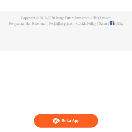
bawah pengawasan Naruto dan rekan-rekan lamanya, generasi baru
shinobi mempelajari ilmu ninja. Boruto Uzumaki sering menjadi pusat
perhatian sebagai putera Hokage Ketujuh. Walaupun telah mewarisi sikap
Copyright © 2016-
2026
Image Future Investment (HK) Limited.
Naruto yang sombong dan keras kepala, Boruto dianggap hebat dan
Persyaratan dan Ketentuan
|
Perjanjian privasi
|
Cookie Policy
|
Saran
|
@
iflix
mampu memanfaatkan potensinya dengan bantuan rekan dan keluarga.
Sayangnya, itu hanya membuatnya kian sombong. Hubungannya dengan
sang ayah juga renggang akibat Naruto yang sibuk. Di saat yangsama,
kekuatan jahat mengancam kehidupan bebas Boruto.
Buka App