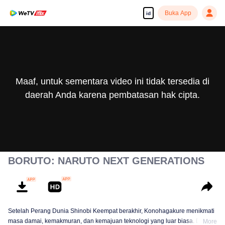
Buka App
id
Maaf, untuk sementara video ini tidak tersedia di
daerah Anda karena pembatasan hak cipta.
BORUTO: NARUTO NEXT GENERATIONS
Setelah Perang Dunia Shinobi Keempat berakhir, Konohagakure menikmati
masa damai, kemakmuran, dan kemajuan teknologi yang luar biasa. Di
More