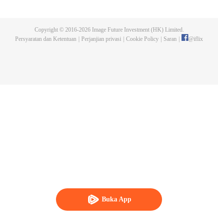
bawah pengawasan Naruto dan rekan-rekan lamanya, generasi baru
shinobi mempelajari ilmu ninja. Boruto Uzumaki sering menjadi pusat
perhatian sebagai putera Hokage Ketujuh. Walaupun telah mewarisi sikap
Copyright © 2016-
2026
Image Future Investment (HK) Limited.
Naruto yang sombong dan keras kepala, Boruto dianggap hebat dan
Persyaratan dan Ketentuan
|
Perjanjian privasi
|
Cookie Policy
|
Saran
|
@
iflix
mampu memanfaatkan potensinya dengan bantuan rekan dan keluarga.
Sayangnya, itu hanya membuatnya kian sombong. Hubungannya dengan
sang ayah juga renggang akibat Naruto yang sibuk. Di saat yangsama,
kekuatan jahat mengancam kehidupan bebas Boruto.
Buka App