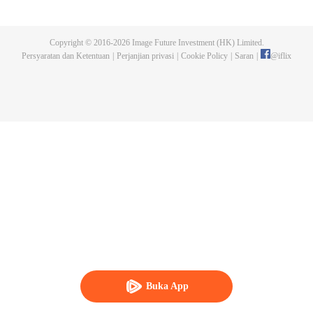
bawah pengawasan Naruto dan rekan-rekan lamanya, generasi baru
shinobi mempelajari ilmu ninja. Boruto Uzumaki sering menjadi pusat
perhatian sebagai putera Hokage Ketujuh. Walaupun telah mewarisi sikap
Copyright © 2016-
2026
Image Future Investment (HK) Limited.
Naruto yang sombong dan keras kepala, Boruto dianggap hebat dan
Persyaratan dan Ketentuan
|
Perjanjian privasi
|
Cookie Policy
|
Saran
|
@
iflix
mampu memanfaatkan potensinya dengan bantuan rekan dan keluarga.
Sayangnya, itu hanya membuatnya kian sombong. Hubungannya dengan
sang ayah juga renggang akibat Naruto yang sibuk. Di saat yangsama,
kekuatan jahat mengancam kehidupan bebas Boruto.
Buka App