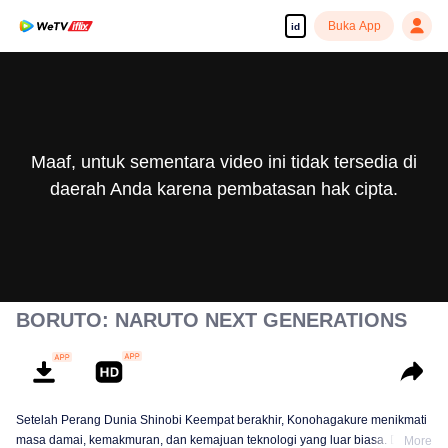
Buka App
id
Maaf, untuk sementara video ini tidak tersedia di
daerah Anda karena pembatasan hak cipta.
BORUTO: NARUTO NEXT GENERATIONS
Setelah Perang Dunia Shinobi Keempat berakhir, Konohagakure menikmati
masa damai, kemakmuran, dan kemajuan teknologi yang luar biasa. Di
More