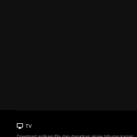
TV
Download aplikasi iflix dan dapatkan akses hiburan kapan