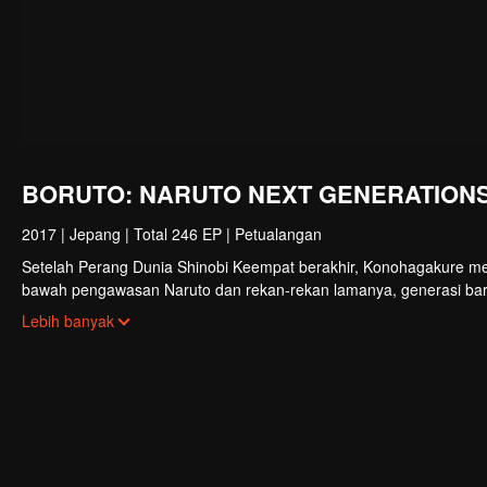
BORUTO: NARUTO NEXT GENERATION
2017
|
Jepang
|
Total 246 EP
|
Petualangan
Setelah Perang Dunia Shinobi Keempat berakhir, Konohagakure me
bawah pengawasan Naruto dan rekan-rekan lamanya, generasi baru 
perhatian sebagai putera Hokage Ketujuh. Walaupun telah mewaris
Lebih banyak
mampu memanfaatkan potensinya dengan bantuan rekan dan kelu
sang ayah juga renggang akibat Naruto yang sibuk. Di saat yang