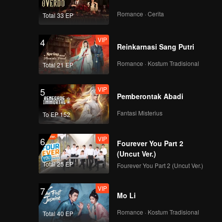
Romance · Cerita
Total 33 EP
VIP
4
Reinkarnasi Sang Putri
Romance · Kostum Tradisional
Total 21 EP
VIP
5
Pemberontak Abadi
Fantasi Misterius
To EP 152
VIP
6
Fourever You Part 2
(Uncut Ver.)
Total 25 EP
Fourever You Part 2 (Uncut Ver.)
VIP
7
Mo Li
Romance · Kostum Tradisional
Total 40 EP