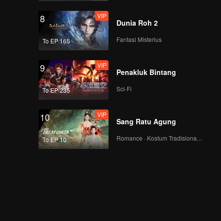
VIP
8
Dunia Roh 2
Fantasi Misterius
To EP 165
VIP
9
Penakluk Bintang
Sci-Fi
To EP 235
VIP
10
Sang Ratu Agung
Romance · Kostum Tradisional · Fantasi
To EP 10