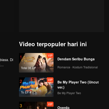
Video terpopuler hari ini
VIP
1
Dendam Seribu Bunga
iasa. Di
t
Romance · Kostum Tradisional
Total 36 EP
t dan
a dengan
VIP
2
Be My Player Two (Uncut
ver.)
To EP 4
Be My Player Two
VIP
3
Overdo