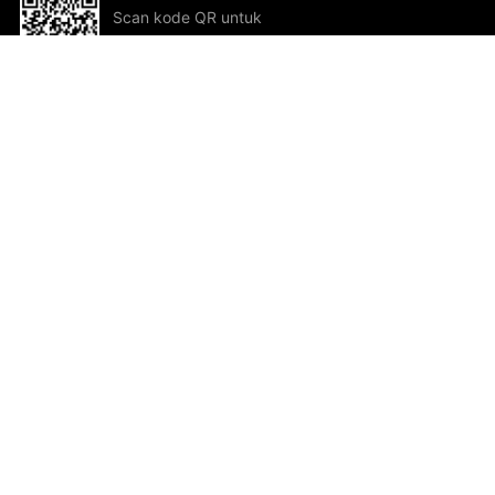
Scan kode QR untuk
mengunduh sekarang!
Bantuan dan Umpan Balik
Te
Saran
Kar
Ik
Al
ted.