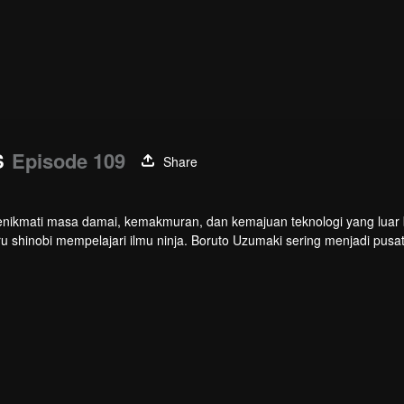
S
Episode 109
Share
nikmati masa damai, kemakmuran, dan kemajuan teknologi yang luar b
shinobi mempelajari ilmu ninja. Boruto Uzumaki sering menjadi pusa
i sikap Naruto yang sombong dan keras kepala, Boruto dianggap heba
arga. Sayangnya, itu hanya membuatnya kian sombong. Hubunganny
sama, kekuatan jahat mengancam kehidupan bebas Boruto.