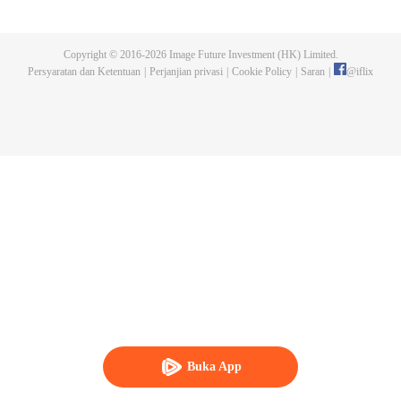
bawah pengawasan Naruto dan rekan-rekan lamanya, generasi baru
shinobi mempelajari ilmu ninja. Boruto Uzumaki sering menjadi pusat
perhatian sebagai putera Hokage Ketujuh. Walaupun telah mewarisi sikap
Copyright © 2016-
2026
Image Future Investment (HK) Limited.
Naruto yang sombong dan keras kepala, Boruto dianggap hebat dan
Persyaratan dan Ketentuan
|
Perjanjian privasi
|
Cookie Policy
|
Saran
|
@
iflix
mampu memanfaatkan potensinya dengan bantuan rekan dan keluarga.
Sayangnya, itu hanya membuatnya kian sombong. Hubungannya dengan
sang ayah juga renggang akibat Naruto yang sibuk. Di saat yangsama,
kekuatan jahat mengancam kehidupan bebas Boruto.
Buka App