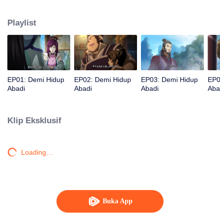
hancur, ia bersama yang lain terdampar di Benua Abadi di luar langit. Di
tempat baru ini, Bai Xiaochun harus menghadapi tantangan yang jauh lebih
Playlist
berat serta musuh-musuh yang jauh lebih kuat.
EP01: Demi Hidup
EP02: Demi Hidup
EP03: Demi Hidup
EP0
Abadi
Abadi
Abadi
Aba
Klip Eksklusif
Loading…
Buka App